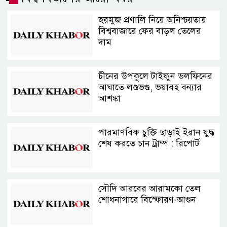
হরমুজ প্রণালি নিয়ে অনিশ্চয়তায়
বিশ্ববাজারে ফের বাড়ল তেলের
দাম
চীনের উপকূলে টাইফুন ডলফিনের
আঘাতে লণ্ডভণ্ড, ভয়াবহ বন্যার
আশঙ্কা
পারমাণবিক চুক্তি ছাড়াই ইরান যুদ্ধ
শেষ করতে চান ট্রাম্প : রিপোর্ট
সৌদি আরবের আরামকো তেল
শোধনাগারে বিস্ফোরণ-আগুন