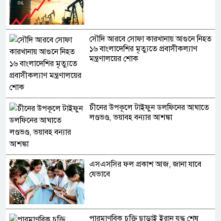
সৌদি আরবে সোফা কারখানায় আগুনে নিহত
১৬ বাংলাদেশির মৃত্যুতে প্রবাসীকল্যাণ
মন্ত্রণালয়ের শোক
চীনের উপকূলে টাইফুন ডলফিনের আঘাতে
লণ্ডভণ্ড, ভয়াবহ বন্যার আশঙ্কা
এসএসসির ফল প্রকাশ আজ, জানা যাবে
যেভাবে
পারমাণবিক চুক্তি ছাড়াই ইরান যুদ্ধ শেষ