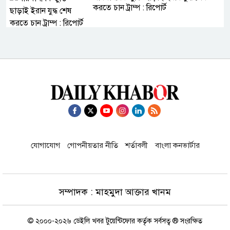
করতে চান ট্রাম্প : রিপোর্ট
সৌদি আরবে আগুনে পুড়ে ১৬ বাংলাদেশির
মৃত্যু
দেশ গঠনে আলেম-ওলামাদের সঙ্গে নিয়ে
কাজ করতে চাই: প্রধানমন্ত্রী
যোগাযোগ
গোপনীয়তার নীতি
শর্তাবলী
বাংলা কনভার্টার
রাষ্ট্রপতি পদে বিএনপির মনোনয়ন পেলেন
মির্জা ফখরুল
সম্পাদক : মাহমুদা আক্তার খানম
দেশের রিজার্ভ বেড়ে এখন ৩৬ দশমিক ৮৬
বিলিয়ন ডলার
© ২০০০-২০২৬ ডেইলি খবর টুয়েন্টিফোর কর্তৃক সর্বসত্ব ® সংরক্ষিত