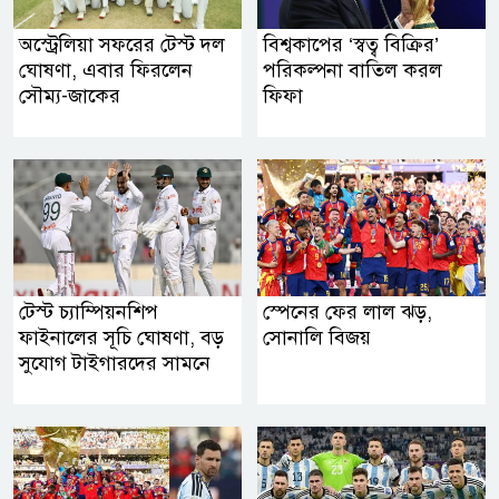
অস্ট্রেলিয়া সফরের টেস্ট দল
বিশ্বকাপের ‘স্বত্ব বিক্রির’
ঘোষণা, এবার ফিরলেন
পরিকল্পনা বাতিল করল
সৌম্য-জাকের
ফিফা
টেস্ট চ্যাম্পিয়নশিপ
স্পেনের ফের লাল ঝড়,
ফাইনালের সূচি ঘোষণা, বড়
সোনালি বিজয়
সুযোগ টাইগারদের সামনে