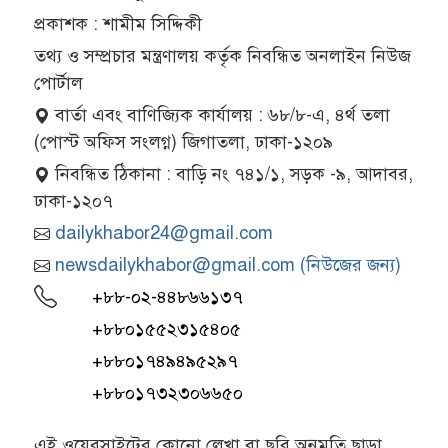
প্রকাশক : শামীম সিদ্দিকী
তথ্য ও সম্প্রচার মন্ত্রণালয় কর্তৃক নিবন্ধিত অনলাইন নিউজ
পোর্টাল
বার্তা এবং বাণিজ্যিক কার্যালয় : ৬৮/৮-এ, ৪র্থ তলা
(পোস্ট অফিস সংলগ্ন) জিগাতলা, ঢাকা-১২০৯
নিবন্ধিত ঠিকানা : বাড়ি নং ৭৪১/১, সড়ক -৯, আদাবর,
ঢাকা-১২০৭
dailykhabor24@gmail.com
newsdailykhabor@gmail.com (নিউজের জন্য)
+৮৮-০২-৪৪৮৬৬১৩৭
+৮৮০১৫৫২৩১৫৪০৫
+৮৮০১৭৪৯৪৯৫২৯৭
+৮৮০১৭৩২৩০৬৬৫০
এই ওয়েবসাইটের কোনো লেখা বা ছবি অনুমতি ছাড়া