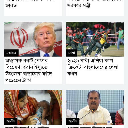
ভারত
সরকার মন্ত্রী
মতামত
খেলা
অধ্যাপক রবার্ট পেপের
২০২৬ নারী এশিয়া কাপ
বিশ্লেষণ: ইরান ইস্যুতে
ক্রিকেট: বাংলাদেশের খেলা
উত্তেজনা বাড়ানোর ফাঁদে
কখন
পড়েছেন ট্রাম্প
জাতীয়
জাতীয়