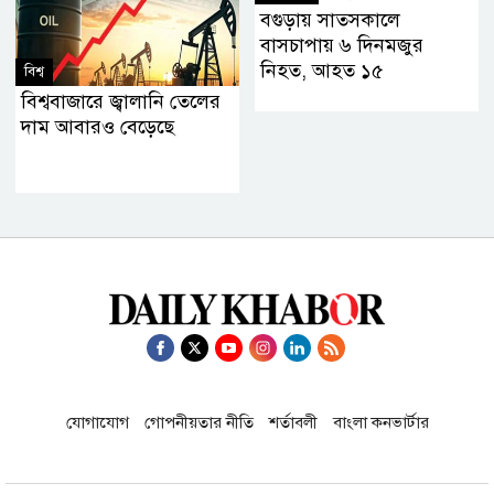
বগুড়ায় সাতসকালে
বাসচাপায় ৬ দিনমজুর
নিহত, আহত ১৫
বিশ্ব
বিশ্ববাজারে জ্বালানি তেলের
দাম আবারও বেড়েছে
যোগাযোগ
গোপনীয়তার নীতি
শর্তাবলী
বাংলা কনভার্টার