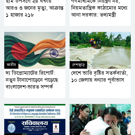
হাম উপসর্গে ২৪ ঘন্টায়
গণমাধ্যমকে নিয়ন্ত্রণ নয়,
আরও ৩ জনের মৃত্যু, আক্রান্ত
নিয়মতান্ত্রিক কাঠামোর মধ্যে
১ হাজার ২১৮
আনা দরকার: তথ্যমন্ত্রী
জাতীয়
দেশজুড়ে
দ্য ডিপ্লোম্যাটের রিপোর্ট:
দেশে ভারি বৃষ্টির সতর্কবার্তা,
নতুন টানাপোড়েনে পড়েছে
১০ জেলায় বন্যার পূর্বাভাস
বাংলাদেশ-ভারত সম্পর্ক