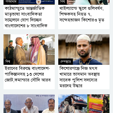
গণমাধ্যম
বিশ্ব
কাঠমান্ডুতে আন্তর্জাতিক
থাইল্যান্ডে স্কুলে গুলিবর্ষণ,
মাতৃভাষা সাংবাদিকতা
শিক্ষকসহ নিহত ৭,
সম্মেলনে যোগ দিচ্ছেন
সন্দেহভাজন কিশোরও মৃত
বাংলাদেশের ৮ সাংবাদিক
বিশ্ব
দেশজুড়ে
ইরানের বিরুদ্ধে বাংলাদেশ-
কিশোরগঞ্জে নিজ মৎস
পাকিস্তানসহ ১৩ দেশের
খামারে ভাসমান অবস্থায়
জোট,কমান্ডার সৌদি আরব
সাবেক পুলিশ সদস্যের
মরদেহ উদ্ধার