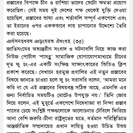
প্রস্তাবের বিপক্ষে চীন ও রাশিয়া তাদের ভেটো ক্ষমতা প্রয়োগ
করেছিল। সেই সময় দুই দেশের পক্ষ থেকেই যুক্তি দেওয়া
হয়েছিল, প্রস্তাবের ভাষা এবং শর্তাবলি সম্পূর্ণ একপেশে এবং
তা ইরানের ওপর এককভাবে দায় চাপানোর উদ্দেশ্যে তৈরি
করা হয়েছে।
ঞযঁসনহধরষ ঞড়ংযরভ ঐধংধহ (৩৫)
জাতিসংঘের অভ্যন্তরীণ সংবাদ ও ঘটনাবলি নিয়ে কাজ করা
নিউজ পোর্টাল ‘পাসব্লু’ সামাজিক যোগাযোগমাধ্যমে চীনের
দূত ফু চং-এর একটি সংক্ষিপ্ত সাক্ষাৎকারের ভিডিও ক্লিপ
প্রকাশ করেছে। সেখানে হরমুজ প্রণালির এই নতুন প্রস্তাবের
বিষয়ে জানতে চাওয়া হলে ফু চং সরাসরি বলেন, ‘আমরা মনে
করি না যে এই প্রস্তাবের বিষয়বস্তু সঠিক আছে, এমনকি এর
জন্য নির্বাচিত সময়টিও মোটেও উপযুক্ত নয়।’ তিনি জোর
দিয়ে বলেন, এই মুহূর্তে একপেশে নিষেধাজ্ঞা বা নিন্দা প্রস্তাব
পাসের চেয়ে সংশ্লিষ্ট পক্ষগুলোকে আলোচনার টেবিলে ফিরিয়ে
আনা বেশি জরুরি।চীনা রাষ্ট্রদূতের মতে, বর্তমান পরিস্থিতিতে
আন্তর্জাতিক সম্প্রদায়ের প্রধান দায়িত্ব হওয়া উচিত উভয়