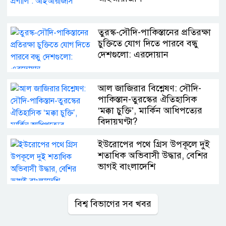
তুরস্ক-সৌদি-পাকিস্তানের প্রতিরক্ষা
চুক্তিতে যোগ দিতে পারবে বন্ধু
দেশগুলো: এরদোয়ান
আল জাজিরার বিশ্লেষণ: সৌদি-
পাকিস্তান-তুরস্কের ঐতিহাসিক
‘মক্কা চুক্তি’, মার্কিন আধিপত্যের
বিদায়ঘণ্টা?
ইউরোপের পথে গ্রিস উপকূলে দুই
শতাধিক অভিবাসী উদ্ধার, বেশির
ভাগই বাংলাদেশি
বিশ্ব বিভাগের সব খবর