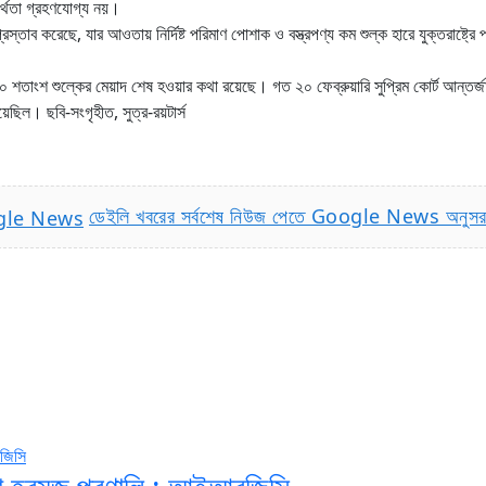
যর্থতা গ্রহণযোগ্য নয়।
তাব করেছে, যার আওতায় নির্দিষ্ট পরিমাণ পোশাক ও বস্ত্রপণ্য কম শুল্ক হারে যুক্তরাষ্ট্রে 
শতাংশ শুল্কের মেয়াদ শেষ হওয়ার কথা রয়েছে। গত ২০ ফেব্রুয়ারি সুপ্রিম কোর্ট আন্তর্জাতি
েছিল। ছবি-সংগৃহীত, সুত্র-রয়টার্স
ডেইলি খবরের সর্বশেষ নিউজ পেতে Google News অনুস
লবে না হরমুজ প্রণালি : আইআরজিসি