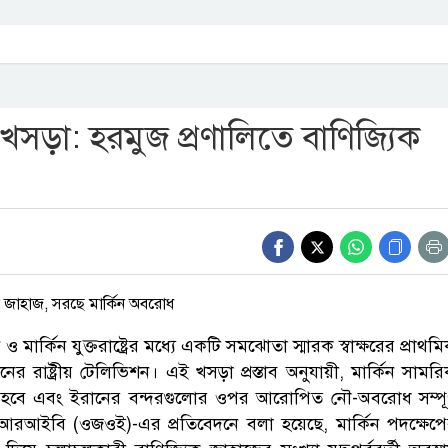
তা খসড়া: হরমুজ প্রণালিতে বাণিজ্যিক
মার্কিন যুক্তরাষ্ট্রের মধ্যে একটি সমঝোতা স্মারক স্বাক্ষরের প্রাথম
 রাষ্ট্রীয় টেলিভিশন। এই খসড়া প্রস্তাব অনুযায়ী, মার্কিন সামর
হবে এবং ইরানের বন্দরগুলোর ওপর আরোপিত নৌ-অবরোধ সম্পূর
যম আইআরআইবি (ওজওই)-এর প্রতিবেদনে বলা হয়েছে, মার্কিন পদক্ষেপ