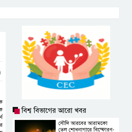
িক
বিশ্ব বিভাগের আরো খবর
িক
্ণ
সৌদি আরবের আরামকো
ের
তেল শোধনাগারে বিস্ফোরণ-