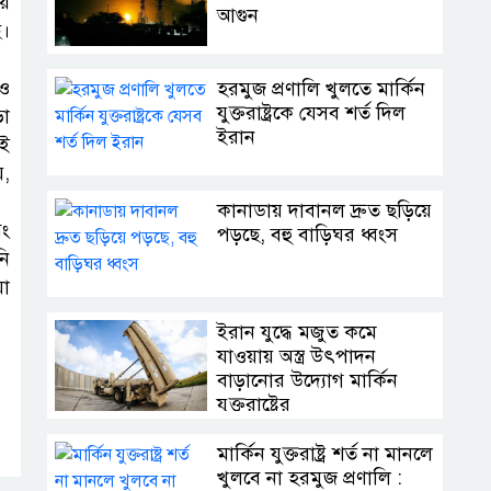
ায়
আগুন
ে।
রও
হরমুজ প্রণালি খুলতে মার্কিন
যুক্তরাষ্ট্রকে যেসব শর্ত দিল
ড়া
ইরান
ুই
য়,
কানাডায় দাবানল দ্রুত ছড়িয়ে
বং
পড়ছে, বহু বাড়িঘর ধ্বংস
নি
য়া
ইরান যুদ্ধে মজুত কমে
যাওয়ায় অস্ত্র উৎপাদন
বাড়ানোর উদ্যোগ মার্কিন
যুক্তরাষ্ট্রের
মার্কিন যুক্তরাষ্ট্র শর্ত না মানলে
খুলবে না হরমুজ প্রণালি :