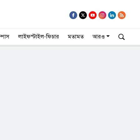
াম্পাস
লাইফস্টাইল-ফিচার
মতামত
আরও