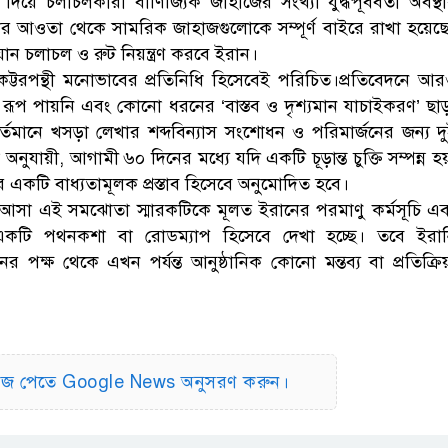
ে চলাচলকারী বাণিজ্যিক জাহাজের সংখ্যা যুদ্ধপূর্ববর্তী অবস্থ
স্থার আওতা থেকে সামরিক জাহাজগুলোকে সম্পূর্ণ বাইরে রাখা হয়েছ
ান চলাচল ও রুট নিয়ন্ত্রণ করবে ইরান।
কট্টরপন্থী মনোভাবের প্রতিনিধি হিসেবেই পরিচিত।প্রতিবেদনে আ
্ত রূপ পায়নি এবং কোনো ধরনের ‘বাস্তব ও দৃশ্যমান যাচাইকরণ’ ছা
তমানে খসড়া লেখার শব্দবিন্যাস সংশোধন ও পরিমার্জনের জন্য দ
যায়ী, আগামী ৬০ দিনের মধ্যে যদি একটি চূড়ান্ত চুক্তি সম্পন্ন হ
একটি বাধ্যতামূলক প্রস্তাব হিসেবে অনুমোদিত হবে।
 আসা এই সমঝোতা স্মারকটিকে মূলত ইরানের পরমাণু কর্মসূচি এ
ার একটি পথনকশা বা রোডম্যাপ হিসেবে দেখা হচ্ছে। তবে ইরা
 পক্ষ থেকে এখন পর্যন্ত আনুষ্ঠানিক কোনো মন্তব্য বা প্রতিক্রি
িউজ পেতে Google News অনুসরণ করুন।