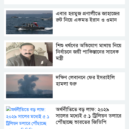
এবার হরমুজ প্রণালীতে জাহাজের
রুট নিয়ে একমত ইরান ও ওমান
শিশু ধর্ষণের অভিযোগ মাথায় নিয়ে
নির্বাচনে জয়ী পাকিস্তানের সাবেক
মন্ত্রী
দক্ষিণ লেবাননে ফের ইসরাইলি
হামলা শুরু
অর্থনীতিতে বড় লাফ: ২০২৯
সালের মধ্যেই ৫.১ ট্রিলিয়ন ডলারে
পৌঁছাচ্ছে ভারতের জিডিপি