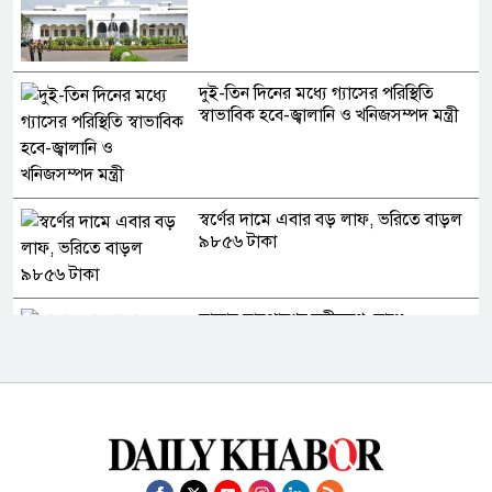
দুই-তিন দিনের মধ্যে গ্যাসের পরিস্থিতি
স্বাভাবিক হবে-জ্বালানি ও খনিজসম্পদ মন্ত্রী
স্বর্ণের দামে এবার বড় লাফ, ভরিতে বাড়ল
৯৮৫৬ টাকা
ঢাকার চারপাশের নদীদূষণ রোধে
কর্মপরিকল্পনা তৈরির নির্দেশ
জুলাই গণঅভ্যুত্থানের দুই বছর: রাজপথ
থেকে অ্যালগরিদমের রাজনীতি