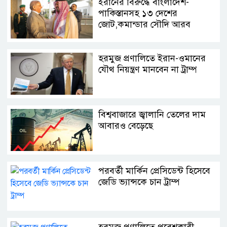
ইরানের বিরুদ্ধে বাংলাদেশ-
পাকিস্তানসহ ১৩ দেশের
জোট,কমান্ডার সৌদি আরব
হরমুজ প্রণালিতে ইরান-ওমানের
যৌথ নিয়ন্ত্রণ মানবেন না ট্রাম্প
বিশ্ববাজারে জ্বালানি তেলের দাম
আবারও বেড়েছে
পরবর্তী মার্কিন প্রেসিডেন্ট হিসেবে
জেডি ভ্যান্সকে চান ট্রাম্প
হরমুজ প্রণালিতে প্রবেশকারী