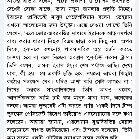
অডিও বার্তায় বলেন, ‘শত্রুর প্রকাশ্য ও গোপন তৎপরতা’
দেখেই বোঝা যাচ্ছে, তারা নতুন হামলার প্রস্তুতি নিচ্ছে।
ইরানের প্রেসিডেন্ট মাসুদ পেজেশকিয়ান বলেন, তেহরান
এখনো আলোচনার জন্য উন্মুক্ত। এক্সে দেওয়া পোস্টে তিনি
লেখেন, ‘তবে জোর-জবরদস্তির মাধ্যমে ইরানকে আত্মসমর্পণে
বাধ্য করার ধারণা নিছক বিভ্রম ছাড়া আর কিছু নয়। অপর
দিকে, ইরানকে কখনোই পারমাণবিক অস্ত্র অর্জন করতে
দেওয়া হবে না বলে নিজের অবস্থান পুনর্ব্যক্ত করেন ট্রাম্প।
তিনি বলেন, ‘আমরা ইরান ইস্যুর শেষ পর্যায়ে আছি। দেখা
যাক, কী হয়। হয় একটি চুক্তি হবে, নয়তো আমরা কিছুটা
কঠোর পদক্ষেপ নেব। যদিও আশা করি সেটা লাগবে না।’
দিনের শুরুতে সাংবাদিকদের তিনি আরও বলেন,
‘আদর্শিকভাবে আমি চাই কম মানুষ মারা যাক, অনেকের
বদলে। আমরা দুভাবেই এটা করতে পারি।’একই দিনে ট্রাম্প
তুরস্কের প্রেসিডেন্ট রিসেপ তাইয়্যেপ এরদোয়ানের সঙ্গে কথা
বলেছেন। আঙ্কারা জানায়, এরদোয়ান যুদ্ধবিরতির মেয়াদ
বাড়ানোকে স্বাগত জানিয়েছেন এবং ট্রাম্পকে বলেছেন, তিনি
মনে করেন একটি ‘যৌক্তিক সমাধান’ সম্ভব।ফাইল ছবি