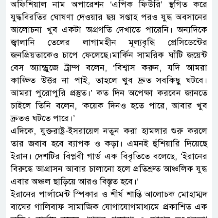
অফিশিয়াল নাম অপারেশন ‘এপিক ফিউরি’ স্থগিত করে
যুদ্ধবিরতির ঘোষণা দেওয়ার ছয় সপ্তাহ পরও যুদ্ধ অবসানের
আলোচনা খুব একটা অগ্রগতি দেখাতে পারেনি। অন্যদিকে
জ্বালানি তেলের লাগামহীন মূল্যবৃদ্ধি প্রেসিডেন্টের
জনপ্রিয়তাকেও চাপে ফেলেছে।মার্কিন সামরিক ঘাঁটি জয়েন্ট
বেস অ্যান্ড্রুজে ট্রাম্প বলেন, ‘বিশ্বাস করুন, যদি আমরা
কাঙ্ক্ষিত উত্তর না পাই, তাহলে খুব দ্রুত সবকিছু ঘটবে।
আমরা পুরোপুরি প্রস্তুত।’ কত দিন অপেক্ষা করবেন জানতে
চাইলে তিনি বলেন, ‘কয়েক দিনও হতে পারে, আবার খুব
দ্রুতও ঘটতে পারে।’
এদিকে, যুক্তরাষ্ট্র-ইসরায়েল নতুন করা হামলার শুরু করলে
তার জবাব হবে ব্যাপক ও কড়া। এমনই হুঁশিয়ারি দিয়েছে
ইরান। দেশটির বিপ্লবী গার্ড এক বিবৃতিতে বলেছে, ‘ইরানের
বিরুদ্ধে আগ্রাসন আবার চালানো হলে প্রতিশ্রুত আঞ্চলিক যুদ্ধ
এবার অঞ্চল ছাড়িয়ে আরও বিস্তৃত হবে।’
ইরানের পার্লামেন্ট স্পিকার ও শীর্ষ শান্তি আলোচক মোহাম্মদ
বাঘের গালিবাফ সামাজিক যোগাযোগমাধ্যমে প্রকাশিত এক