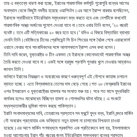
তার এ বক্তব্যে ধারণা করা হচ্ছে, ইরানের পারমাণবিক কর্মসূচি পুরোপুরি বন্ধের আগের
অবস্থান থেকে কিছুটা নমনীয় হয়েছে ওয়াশিংটন।এর আগে ট্রাম্প বারবার বলেছিলেন,
ইরানকে স্থায়ীভাবে ইউরেনিয়াম সমৃদ্ধকরণ বন্ধ করতে হবে এবং দেশটিকে কখনোই
পারমাণবিক অস্ত্র অর্জনের সুযোগ দেওয়া যাবে না।তবে এবার তিনি বলেন, ‘২০ বছরই
যথেষ্ট। তবে এটি সত্যিকারের ২০ বছর হতে হবে।’ যদিও এ বিষয়ে বিস্তারিত ব্যাখ্যা
দেননি তিনি।বেইজিংয়ে চীনের প্রেসিডেন্ট সি চিন পিংয়ের সঙ্গে বৈঠক শেষে এয়ারফোর্স
ওয়ানে ফেরার পথে সাংবাদিকদের সঙ্গে আলাপকালে ট্রাম্প এসব কথা বলেন।
তিনি দাবি করেন, যুক্তরাষ্ট্র ও চীন একমত যে ইরানকে কোনোভাবেই পারমাণবিক অস্ত্র
তৈরি করতে দেওয়া যাবে না। একই সঙ্গে হরমুজ প্রণালি পুনরায় খুলে দেওয়ার আহ্বানও
জানান তিনি।
বর্তমানে ইরানের নিয়ন্ত্রণ ও অবরোধের কারণে গুরুত্বপূর্ণ এই নৌপথে জাহাজ চলাচল
ব্যাহত হচ্ছে। এতে বিশ্ববাজারে তেলের দাম বেড়ে গেছে।গত ২৮ ফেব্রুয়ারি ইরানের
ওপর ইসরায়েল ও যুক্তরাষ্ট্রের হামলার পর সংঘাত শুরু হয়। পরে গত মাসে যুদ্ধবিরতি
কার্যকর হলেও মাঝেমধ্যে বিচ্ছিন্ন হামলা ও গোলাগুলির ঘটনা ঘটছে। এ সংকটে
মধ্যস্থতাকারীর ভূমিকা পালন করছে পাকিস্তান।
ইরানি সংবাদমাধ্যমের দাবি, তেহরানের প্রস্তাবে সব ফ্রন্টে যুদ্ধ বন্ধ, ইরানি বন্দরে মার্কিন
নৌ অবরোধ প্রত্যাহার এবং ভবিষ্যতে নতুন হামলা না চালানোর নিশ্চয়তা চাওয়া
হয়েছে।এর আগে মার্কিন গণমাধ্যমে প্রকাশিত এক প্রতিবেদনে বলা হয়, ইসলামাবাদে
হওয়া আলোচনায় ইরান পাঁচ বছরের জন্য ইউরেনিয়াম সমৃদ্ধকরণ বন্ধের প্রস্তাব