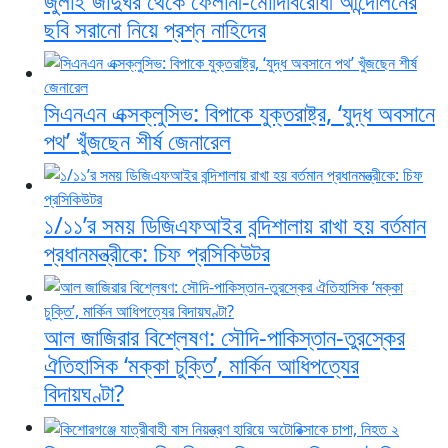
জুলাই জাদুঘর থেকে ফেলানী-মোদিবিরোধী আন্দোলনের
ছবি সরানো নিয়ে প্রশ্ন নাহিদের
সিএনএন এক্সক্লুসিভ: বিপাকে যুক্তরাষ্ট্র, ‘যুদ্ধ অবসানে
পথ’ খুঁজছেন শীর্ষ জেনারেল
১/১১’র সময় ডিজিএফআইর বন্দিশালায় রাখা হয় বর্তমান
প্রধানমন্ত্রীকে: চিফ প্রসিকিউটর
আল জাজিরার বিশ্লেষণ: সৌদি-পাকিস্তান-তুরস্কের
ঐতিহাসিক ‘মক্কা চুক্তি’, মার্কিন আধিপত্যের
বিদায়ঘণ্টা?