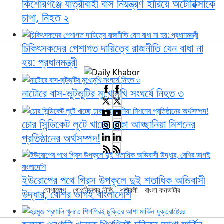
কিশোরগঞ্জে যাত্রীবাহী বাস নিয়ন্ত্রণ হারিয়ে অটোরিক্সাকে
চাপা, নিহত ২
চিকিৎসকদের পেশাগত দায়িত্বে রাজনীতি যেন বাধা না
হয়: প্রধানমন্ত্রী
নাটোরে বাস-ভুটভুটির মুখোমুখি সংঘর্ষে নিহত ৩
চোর সিন্ডিকেট লুটে খাচ্ছে ঢাকা আহ্ছানিয়া মিশনের
প্রতিষ্ঠানের অর্থসম্পদ!
ইউরোপের পথে গ্রিস উপকূলে দুই শতাধিক অভিবাসী
যোগাযোগ
গোপনীয়তার নীতি
শর্তাবলী
বাংলা কনভার্টার
উদ্ধার, বেশির ভাগই বাংলাদেশি