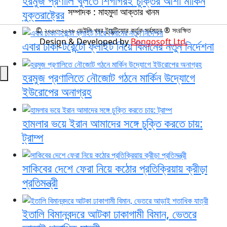
হরমুজ প্রণালি খুলতে শিগগিরই চুক্তির আশা মার্কিন
সম্পাদক : মাহমুদা আক্তার খানম
যুক্তরাষ্ট্রের
© ২০০০-২০২৬ ডেইলি খবর টুয়েন্টিফোর কর্তৃক সর্বসত্ব ® সংরক্ষিত
Design & Developed by
Bongosoft Ltd.
এবার ঢাকা-টরেন্টো ফ্লাইট নিয়ে বিমানের নতুন নির্দেশনা
হরমুজ প্রণালিতে নৌজোট গঠনে মার্কিন উদ্যোগে
ইউরোপের অনাগ্রহ
হামলার ভয়ে ইরান আমাদের সঙ্গে চুক্তি করতে চায়:
ট্রাম্প
সাকিবের দেশে ফেরা নিয়ে কঠোর প্রতিক্রিয়ায় ক্রীড়া
প্রতিমন্ত্রী
ইতালি বিমানবন্দরে আটকা ঢাকাগামী বিমান, ভেতরে