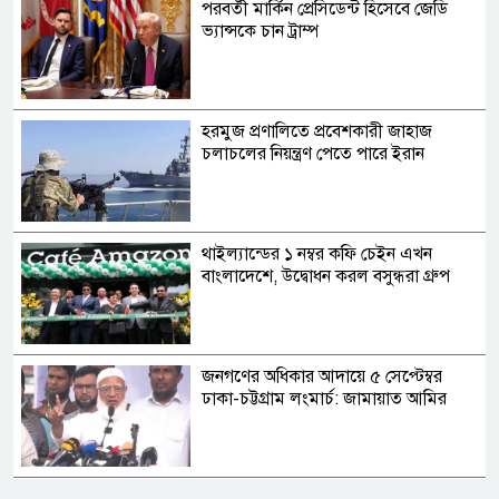
পরবর্তী মার্কিন প্রেসিডেন্ট হিসেবে জেডি
ভ্যান্সকে চান ট্রাম্প
হরমুজ প্রণালিতে প্রবেশকারী জাহাজ
চলাচলের নিয়ন্ত্রণ পেতে পারে ইরান
থাইল্যান্ডের ১ নম্বর কফি চেইন এখন
বাংলাদেশে, উদ্বোধন করল বসুন্ধরা গ্রুপ
জনগণের অধিকার আদায়ে ৫ সেপ্টেম্বর
ঢাকা-চট্টগ্রাম লংমার্চ: জামায়াত আমির