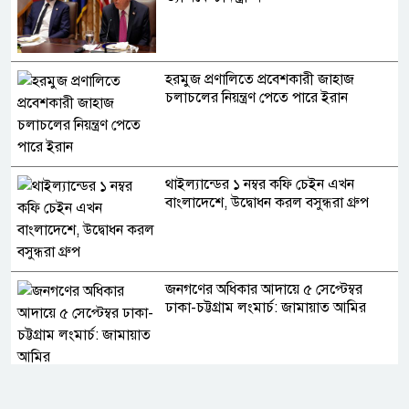
হরমুজ প্রণালিতে প্রবেশকারী জাহাজ
চলাচলের নিয়ন্ত্রণ পেতে পারে ইরান
থাইল্যান্ডের ১ নম্বর কফি চেইন এখন
বাংলাদেশে, উদ্বোধন করল বসুন্ধরা গ্রুপ
জনগণের অধিকার আদায়ে ৫ সেপ্টেম্বর
ঢাকা-চট্টগ্রাম লংমার্চ: জামায়াত আমির
হাম উপসর্গে এক দিনে আরও ৬ মৃত্যু