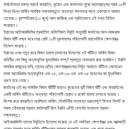
সার্বভৌমত্ব রক্ষার স্বার্থে বাহরাইন, কুয়েত এবং জর্ডানসহ পুরো মধ্যপ্রাচ্যের প্রায় ১৮টি
ভিন্ন ভিন্ন মার্কিন সামরিক লক্ষ্যবস্তুতে অত্যন্ত সফলতার সাথে একযোগে আঘাত
হেনেছে। বৃহস্পতিবার (১১ জুন) আল জাজিরা এক প্রতিবেদনে এই তথ্য নিশ্চিত
করেছেন।
ইরানের আইআরজিসির প্রকাশিত অফিশিয়াল বিবৃতি অনুযায়ী জর্ডানের আল-আজরাক
বিমান ঘাঁটি লক্ষ্য করে তারা মোট ১২টি দূরপাল্লার শক্তিশালী ব্যালেস্টিক ক্ষেপণাস্ত্র
নিক্ষেপ করেছে।
ইরানের ওপর নতুন করে বিমান হামলা চালানোর উদ্দেশ্যে ওই ঘাঁটিতে মার্কিন বিমান
বাহিনীর বেশ কিছু অত্যাধুনিক যুদ্ধবিমান সম্পূর্ণ প্রস্তুত অবস্থায় রাখা হয়েছিল। ইরানি
সামরিক কমান্ডের দাবি, তাদের ছোঁড়া ক্ষেপণাস্ত্রগুলোর নিখুঁত আঘাতে ঘাঁটিতে মোতায়েন
থাকা আমেরিকার অত্যাধুনিক এফ-১৫, এফ-১৬ এবং এফ-৩৫ মডেলের বহু যুদ্ধবিমান
ধ্বংস হয়ে গেছে।
জর্ডানের এই বড় সামরিক বিমান ঘাঁটিটি ছাড়াও কুয়েতের দুটি বিমান ঘাঁটি এবং বাহরাইনের
একটি মার্কিন ঘাঁটিতেও অত্যন্ত শক্তিশালী ড্রোন ও রকেট হামলা চালানো হয়েছে।
বিশেষ করে বাহরাইনে অবস্থিত মার্কিন নৌবাহিনীর অত্যন্ত গুরুত্বপূর্ণ ‘ফিফথ ফ্লিট’ বা
পঞ্চম নৌবহরের প্রধান কার্যালয়টি ছিল ইরানি এলিট ফোর্সের অন্যতম প্রধান
লক্ষ্যবস্তু।
আইআরজিসি তাদের বিবৃতিতে উল্লেখ করেছে যে এই সমন্বিত ক্ষেপণাস্ত্র এবং আত্মঘাতী
ড্রোন হামলার ফলে মার্কিন ঘাঁটিগুলোর ব্যাপক ক্ষয়ক্ষতি হয়েছে এবং পুরো অঞ্চলে