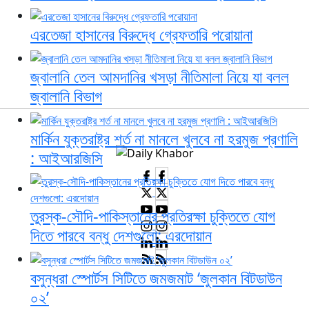
এরতেজা হাসানের বিরুদ্ধে গ্রেফতারি পরোয়ানা
জ্বালানি তেল আমদানির খসড়া নীতিমালা নিয়ে যা বলল
জ্বালানি বিভাগ
মার্কিন যুক্তরাষ্ট্র শর্ত না মানলে খুলবে না হরমুজ প্রণালি
: আইআরজিসি
তুরস্ক-সৌদি-পাকিস্তানের প্রতিরক্ষা চুক্তিতে যোগ
দিতে পারবে বন্ধু দেশগুলো: এরদোয়ান
বসুন্ধরা স্পোর্টস সিটিতে জমজমাট ‘জুলকান বিটডাউন
০২’