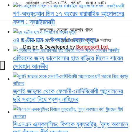
যোগাযোগ
গোপনীয়তার নীতি
শর্তাবলী
বাংলা কনভার্টার
গণ-অভ্যুত্থান ছিল ১৭ বছরের ধারাবাহিক আন্দোলনের
ফসল : স্বরাষ্ট্রমন্ত্রী
সম্পাদক : মাহমুদা আক্তার খানম
২৪ ঘণ্টায় হাম ও উপসর্গে ৪ জনের মৃত্যু
© ২০০০-২০২৬ ডেইলি খবর টুয়েন্টিফোর কর্তৃক সর্বসত্ব ® সংরক্ষিত
Design & Developed by
Bongosoft Ltd.
এতিমদের জন্য ভালোবাসার হাত বাড়িয়ে দিলেন সায়েম
সোবহান আনভীর
জুলাই জাদুঘর থেকে ফেলানী-মোদিবিরোধী আন্দোলনের
ছবি সরানো নিয়ে প্রশ্ন নাহিদের
সিএনএন এক্সক্লুসিভ: বিপাকে যুক্তরাষ্ট্র, ‘যুদ্ধ অবসানে