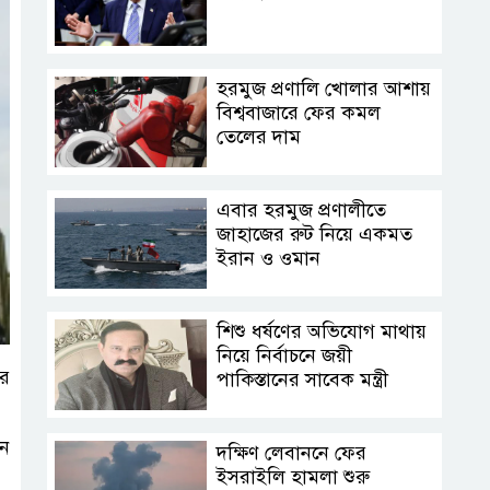
হরমুজ প্রণালি খোলার আশায়
বিশ্ববাজারে ফের কমল
তেলের দাম
এবার হরমুজ প্রণালীতে
জাহাজের রুট নিয়ে একমত
ইরান ও ওমান
শিশু ধর্ষণের অভিযোগ মাথায়
নিয়ে নির্বাচনে জয়ী
ির
পাকিস্তানের সাবেক মন্ত্রী
মন
দক্ষিণ লেবাননে ফের
ইসরাইলি হামলা শুরু