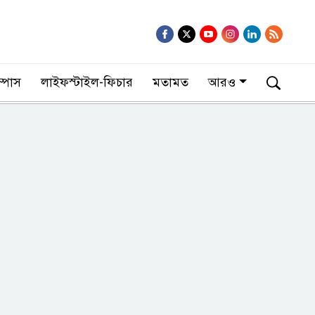
াম্পাস
লাইফস্টাইল-ফিচার
মতামত
আরও