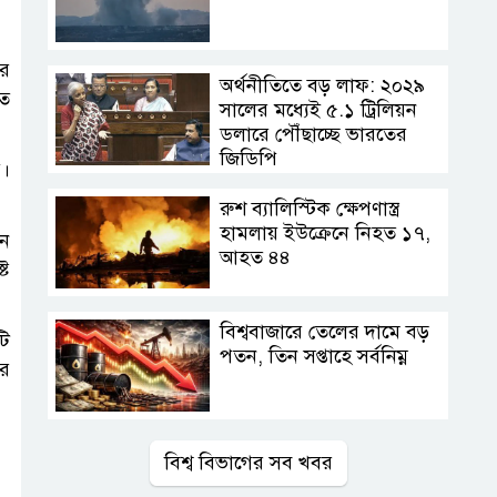
ের
অর্থনীতিতে বড় লাফ: ২০২৯
িত
সালের মধ্যেই ৫.১ ট্রিলিয়ন
ডলারে পৌঁছাচ্ছে ভারতের
জিডিপি
র।
রুশ ব্যালিস্টিক ক্ষেপণাস্ত্র
হামলায় ইউক্রেনে নিহত ১৭,
ান
আহত ৪৪
্ট
বিশ্ববাজারে তেলের দামে বড়
টি
পতন, তিন সপ্তাহে সর্বনিম্ন
বর
বিশ্ব বিভাগের সব খবর