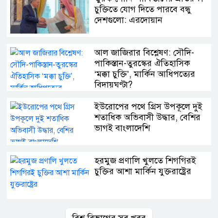
চুক্তিতে যোগ দিতে পারবে বন্ধু
দেশগুলো: এরদোয়ান
আল জাজিরার বিশ্লেষণ: সৌদি-
পাকিস্তান-তুরস্কের ঐতিহাসিক
‘মক্কা চুক্তি’, মার্কিন আধিপত্যের
বিদায়ঘণ্টা?
ইউরোপের পথে গ্রিস উপকূলে দুই
শতাধিক অভিবাসী উদ্ধার, বেশির
ভাগই বাংলাদেশি
হরমুজ প্রণালি খুলতে শিগগিরই
চুক্তির আশা মার্কিন যুক্তরাষ্ট্রের