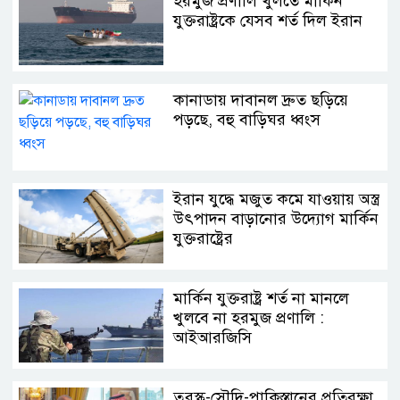
হরমুজ প্রণালি খুলতে মার্কিন
যুক্তরাষ্ট্রকে যেসব শর্ত দিল ইরান
কানাডায় দাবানল দ্রুত ছড়িয়ে
পড়ছে, বহু বাড়িঘর ধ্বংস
ইরান যুদ্ধে মজুত কমে যাওয়ায় অস্ত্র
উৎপাদন বাড়ানোর উদ্যোগ মার্কিন
যুক্তরাষ্ট্রের
মার্কিন যুক্তরাষ্ট্র শর্ত না মানলে
খুলবে না হরমুজ প্রণালি :
আইআরজিসি
তুরস্ক-সৌদি-পাকিস্তানের প্রতিরক্ষা