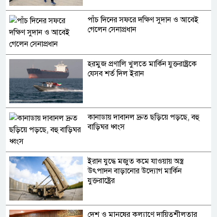
পাঁচ দিনের সফরে দক্ষিণ সুদান ও আবেই
গেলেন সেনাপ্রধান
হরমুজ প্রণালি খুলতে মার্কিন যুক্তরাষ্ট্রকে
যেসব শর্ত দিল ইরান
কানাডায় দাবানল দ্রুত ছড়িয়ে পড়ছে, বহু
বাড়িঘর ধ্বংস
ইরান যুদ্ধে মজুত কমে যাওয়ায় অস্ত্র
উৎপাদন বাড়ানোর উদ্যোগ মার্কিন
যুক্তরাষ্ট্রের
দেশ ও মানুষের কল্যাণে দায়িত্বশীলতার