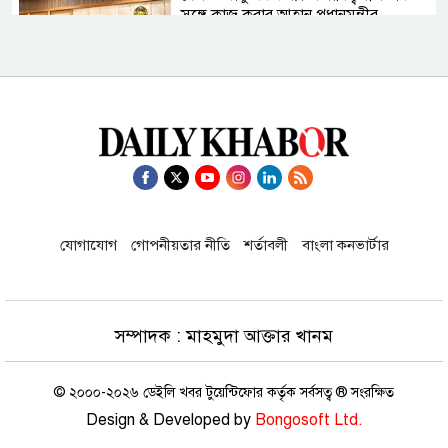
সঙ্গে কাজ করার আহ্বান প্রধানমন্ত্রীর
বেসরকারি খাতে জ্বালানি তেল আমদানির
খবর ‘কাল্পনিক ও অসত্য’-বিদ্যুৎ, জ্বালানি
ও খনিজ সম্পদ মন্ত্রণালয়
বিশ্বকাপে সরাসরি আফগানিস্তান,
বাংলাদেশের ভাগ্য সেই ভারতের হাতেই!
যোগাযোগ
গোপনীয়তার নীতি
শর্তাবলী
বাংলা কনভার্টার
একটি চক্র জ্বালানি খাতকে অস্থিতিশীল
সম্পাদক : মাহমুদা আক্তার খানম
করার জন্য সক্রিয়: প্রধানমন্ত্রী
© ২০০০-২০২৬ ডেইলি খবর টুয়েন্টিফোর কর্তৃক সর্বসত্ব ® সংরক্ষিত
Design & Developed by
Bongosoft Ltd.
আজ চট্টগ্রাম ও কক্সবাজার যাচ্ছেন