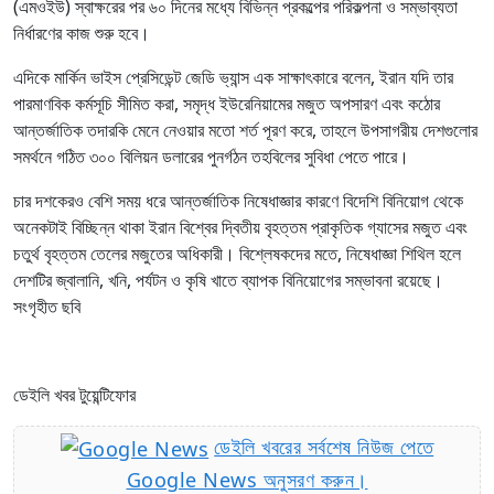
(এমওইউ) স্বাক্ষরের পর ৬০ দিনের মধ্যে বিভিন্ন প্রকল্পের পরিকল্পনা ও সম্ভাব্যতা
নির্ধারণের কাজ শুরু হবে।
এদিকে মার্কিন ভাইস প্রেসিডেন্ট জেডি ভ্যান্স এক সাক্ষাৎকারে বলেন, ইরান যদি তার
পারমাণবিক কর্মসূচি সীমিত করা, সমৃদ্ধ ইউরেনিয়ামের মজুত অপসারণ এবং কঠোর
আন্তর্জাতিক তদারকি মেনে নেওয়ার মতো শর্ত পূরণ করে, তাহলে উপসাগরীয় দেশগুলোর
সমর্থনে গঠিত ৩০০ বিলিয়ন ডলারের পুনর্গঠন তহবিলের সুবিধা পেতে পারে।
চার দশকেরও বেশি সময় ধরে আন্তর্জাতিক নিষেধাজ্ঞার কারণে বিদেশি বিনিয়োগ থেকে
অনেকটাই বিচ্ছিন্ন থাকা ইরান বিশ্বের দ্বিতীয় বৃহত্তম প্রাকৃতিক গ্যাসের মজুত এবং
চতুর্থ বৃহত্তম তেলের মজুতের অধিকারী। বিশ্লেষকদের মতে, নিষেধাজ্ঞা শিথিল হলে
দেশটির জ্বালানি, খনি, পর্যটন ও কৃষি খাতে ব্যাপক বিনিয়োগের সম্ভাবনা রয়েছে।
সংগৃহীত ছবি
ডেইলি খবর টুয়েন্টিফোর
ডেইলি খবরের সর্বশেষ নিউজ পেতে
Google News অনুসরণ করুন।