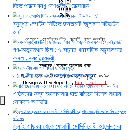
দিতে পারবে বন্ধু দেশগুলো: এরদোয়ান
বসুন্ধরা স্পোর্টস সিটিতে জমজমাট ‘জুলকান বিটডাউন
০২’
যোগাযোগ
গোপনীয়তার নীতি
শর্তাবলী
বাংলা কনভার্টার
গণ-অভ্যুত্থান ছিল ১৭ বছরের ধারাবাহিক আন্দোলনের
ফসল : স্বরাষ্ট্রমন্ত্রী
সম্পাদক : মাহমুদা আক্তার খানম
২৪ ঘণ্টায় হাম ও উপসর্গে ৪ জনের মৃত্যু
© ২০০০-২০২৬ ডেইলি খবর টুয়েন্টিফোর কর্তৃক সর্বসত্ব ® সংরক্ষিত
Design & Developed by
Bongosoft Ltd.
এতিমদের জন্য ভালোবাসার হাত বাড়িয়ে দিলেন সায়েম
সোবহান আনভীর
জুলাই জাদুঘর থেকে ফেলানী-মোদিবিরোধী আন্দোলনের