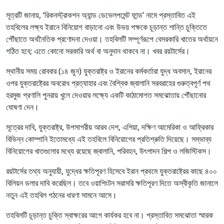
সূত্রটি জানায়, ‘রিকনস্ট্রাকশন অ্যান্ড ডেভেলপমেন্ট ফান্ড’ নামে প্রস্তাবিত এই
তহবিলের লক্ষ্য ইরানে বিনিয়োগ বাড়ানো এবং উভয় পক্ষকে চূড়ান্ত শান্তি চুক্তিতে
পৌঁছাতে অর্থনৈতিক প্রণোদনা দেওয়া। তহবিলটি সম্পূর্ণরূপে বেসরকারি খাতের অর্থায়নে
গঠিত হবে; এতে কোনো সরকারি অর্থ বা অনুদান থাকবে না। খবর রয়টার্সের।
স্থানীয় সময় রোববার (১৪ জুন) যুক্তরাষ্ট্র ও ইরানের কর্মকর্তারা যুদ্ধ অবসান, ইরানের
ওপর যুক্তরাষ্ট্রের অবরোধ প্রত্যাহার এবং বৈশ্বিক জ্বালানি সরবরাহের গুরুত্বপূর্ণ পথ
হরমুজ প্রণালি পুনরায় খুলে দেওয়ার লক্ষ্যে একটি কাঠামোগত সমঝোতায় পৌঁছানোর
ঘোষণা দেন।
সূত্রের দাবি, যুক্তরাষ্ট্র, উপসাগরীয় আরব দেশ, এশিয়া, দক্ষিণ আমেরিকা ও আফ্রিকার
বিভিন্ন কোম্পানি ইতোমধ্যে এই তহবিলে বিনিয়োগের প্রতিশ্রুতি দিয়েছে। সম্ভাব্য
বিনিয়োগের খাতগুলোর মধ্যে রয়েছে জ্বালানি, পরিবহন, উৎপাদন শিল্প ও লজিস্টিকস।
রয়টার্সের তথ্য অনুযায়ী, যুদ্ধের ক্ষতিপূরণ হিসেবে ইরান প্রথমে যুক্তরাষ্ট্রের কাছে ৪০০
বিলিয়ন ডলার দাবি করেছিল। তবে ওয়াশিংটন সরাসরি ক্ষতিপূরণ দিতে অস্বীকৃতি জানালে
নতুন এই তহবিল গঠনের ধারণা সামনে আসে।
তহবিলটি চূড়ান্ত চুক্তি স্বাক্ষরের আগে কার্যকর হবে না। প্রস্তাবিত সমঝোতা স্মারক