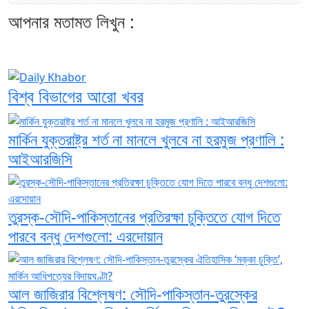
আপনার মতামত লিখুন :
বিশ্ব বিভাগের আরো খবর
মার্কিন যুক্তরাষ্ট্র শর্ত না মানলে খুলবে না হরমুজ প্রণালি :
আইআরজিসি
তুরস্ক-সৌদি-পাকিস্তানের প্রতিরক্ষা চুক্তিতে যোগ দিতে
পারবে বন্ধু দেশগুলো: এরদোয়ান
আল জাজিরার বিশ্লেষণ: সৌদি-পাকিস্তান-তুরস্কের