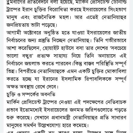
ব্লুমবার্গের প্রতিবেদনে বলা হয়েছে, মার্কিন প্রেসিডেন্ট ডোনাল্ড
ট্রাম্পের ইরান চুক্তির বিরোধিতা করছে ইসরায়েলের সিংহভাগ
মানুষ এবং রাজনৈতিক মহল। আর এতেই নেতানিয়াহুর
জনপ্রিয়তায় ভাটা পড়েছে।
আগামী অক্টোবরে অনুষ্ঠিত হতে যাওয়া ইসরায়েলের জাতীয়
নির্বাচনের জন্য প্রস্তুতি নিচ্ছেন নেতানিয়াহু। তিনি গভীরভাবে
আশা করেছিলেন, হোয়াইট হাউসে বসা তার দেশের ‘সবচেয়ে
ভালো বন্ধুর’ প্রত্যক্ষ সাহায্য নিয়ে তিনি অনায়াসে এই
নির্বাচনে জয়লাভ করতে পারবেন।কিন্তু বাস্তব পরিস্থিতি সম্পূর্ণ
ভিন্ন। বিপরীতে নেতানিয়াহুকে এমন একটি চুক্তির মোকাবিলা
করতে হচ্ছে যা ইরানের ইসলামিক রিপাবলিককে সম্পূর্ণ
অক্ষত অবস্থায় রেখে দেবে।
চুক্তি ও সম্পর্কের অবনতি
মার্কিন প্রেসিডেন্ট ট্রাম্পের নেওয়া এই পদক্ষেপের নেতিবাচক
প্রভাব ইতোমধ্যেই ইসরায়েলের জনমত জরিপগুলোতে পড়তে
শুরু করেছে। সেখানে প্রধানমন্ত্রী নেতানিয়াহুর প্রতি সাধারণ
মানুষের সমর্থন উল্লেখযোগ্য হারে কমেছে।