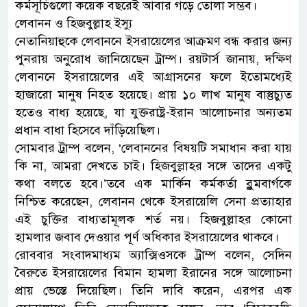
কর্মসূচিগুলো কয়েক বছরেই আবার গড়ে তোলা সম্ভব।
লেবানন ও হিজবুল্লাহ ইস্যু
নেতানিয়াহুকে লেবাননে ইসরায়েলের আক্রমণ বন্ধ করার জন্য
পুনরায় অনুরোধ জানিয়েছেন ট্রাম্প। রয়টার্স জানায়, দক্ষিণ
লেবাননে ইসরায়েলের এই আগ্রাসনের ফলে ইতোমধ্যেই
হাজারো মানুষ নিহত হয়েছে। প্রায় ১০ লাখ মানুষ বাস্তুচ্যুত
হতেও বাধ্য হয়েছে, যা যুক্তরাষ্ট্র-ইরান আলোচনার অন্যতম
প্রধান বাধা হিসেবে দাঁড়িয়েছিল।
সোমবার ট্রাম্প বলেন, ‘লেবাননের বিষয়টি সমাধান করা যায়
কি না, আমরা দেখতে চাই। হিজবুল্লাহর সঙ্গে তাদের একটু
কথা বলতে হবে।’তবে এক মার্কিন কর্মকর্তা ব্লুমবার্গকে
নিশ্চিত করেছেন, লেবানন থেকে ইসরায়েলি সেনা প্রত্যাহার
এই চুক্তির বাধ্যতামূলক শর্ত নয়। হিজবুল্লাহর কোনো
হামলার জবাব দেওয়ার পূর্ণ অধিকার ইসরায়েলের থাকবে।
রোববার সংবাদমাধ্যম অ্যাক্সিওসকে ট্রাম্প বলেন, সেদিন
বৈরুতে ইসরায়েলের বিমান হামলা ইরানের সঙ্গে আলোচনা
প্রায় ভেস্তে দিয়েছিল। তিনি দাবি করেন, এরপর এক