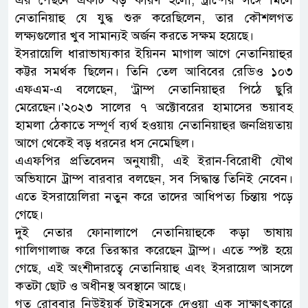
এর পেছনে একটি বড় কারণ হলো, ট্রাম্পের সঙ্গে মিলে
নেতানিয়াহু যে যুদ্ধ শুরু করেছিলেন, তার কৌশলগত
লক্ষ্যগুলোর খুব সামান্যই অর্জন করতে সক্ষম হয়েছে।
ইসরায়েলি ধারাভাষ্যকার ইয়িনন মাগাল আগে নেতানিয়াহুর
কট্টর সমর্থক ছিলেন। তিনি তেল আবিবের রেডিও ১০৩
এফএম-এ বলেছেন, ‘ট্রাম্প নেতানিয়াহুর পিঠে ছুরি
মেরেছেন।’২০২৩ সালের ৭ অক্টোবরের হামাসের ভয়াবহ
হামলা ঠেকাতে সম্পূর্ণ ব্যর্থ হওয়ায় নেতানিয়াহুর জনপ্রিয়তায়
আগে থেকেই বড় ধরনের ধস নেমেছিল।
এএফপির প্রতিবেদন অনুযায়ী, এই ইরান-বিরোধী যৌথ
অভিযানে ট্রাম্প বারবার বলছেন, সব সিদ্ধান্ত তিনিই নেবেন।
এতে ইসরায়েলিরা নতুন করে তাদের আধিপত্য চিন্তায় পড়ে
গেছে।
দুই নেতার ফোনালাপে নেতানিয়াহুকে কড়া ভাষায়
গালিগালাজ করে তিরস্কার করেছেন ট্রাম্প। এতে স্পষ্ট হয়ে
গেছে, এই অংশীদারত্বে নেতানিয়াহু এবং ইসরায়েল আসলে
কতটা ছোট ও অধীনস্থ অবস্থানে আছে।
গত রোববার নিউইয়র্ক টাইমসকে দেওয়া এক সাক্ষাৎকারে