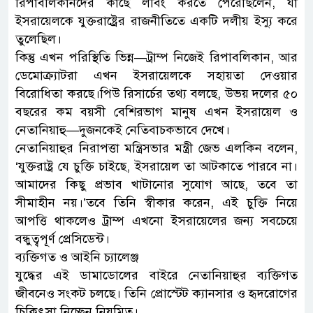
রিপাবলিকানদের কাছে লবিং করতে পেরেছিলেন, যা
ইসরায়েলকে যুক্তরাষ্ট্রের রাজনীতিতে একটি দলীয় ইস্যু করে
তুলেছিল।
কিন্তু এখন পরিস্থিতি ভিন্ন—ট্রাম্প নিজেই রিপাবলিকান, আর
ডেমোক্র্যাটরা এখন ইসরায়েলকে সহায়তা দেওয়ার
বিরোধিতা করছে।পিউ রিসার্চের তথ্য বলছে, উভয় দলের ৫০
বছরের কম বয়সী বেশিরভাগ মানুষ এখন ইসরায়েল ও
নেতানিয়াহু—দুজনকেই নেতিবাচকভাবে দেখে।
নেতানিয়াহুর নিরাপত্তা মন্ত্রিসভার মন্ত্রী জেভ এলকিন বলেন,
‘যুক্তরাষ্ট্র যে চুক্তি চাইছে, ইসরায়েল তা আটকাতে পারবে না।
আমাদের কিছু প্রভাব খাটানোর সুযোগ আছে, তবে তা
সীমাহীন নয়।’তবে তিনি স্বীকার করেন, এই চুক্তি নিয়ে
আপত্তি থাকলেও ট্রাম্প এখনো ইসরায়েলের জন্য সবচেয়ে
বন্ধুত্বপূর্ণ প্রেসিডেন্ট।
ব্যক্তিগত ও আইনি চ্যালেঞ্জ
যুদ্ধের এই ডামাডোলের বাইরে নেতানিয়াহুর ব্যক্তিগত
জীবনেও সংকট চলছে। তিনি প্রোস্টেট ক্যানসার ও হৃদরোগের
চিকিৎসা নিচ্ছেন নিয়মিত।