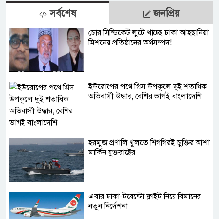
সর্বশেষ
জনপ্রিয়
চোর সিন্ডিকেট লুটে খাচ্ছে ঢাকা আহ্ছানিয়া
মিশনের প্রতিষ্ঠানের অর্থসম্পদ!
ইউরোপের পথে গ্রিস উপকূলে দুই শতাধিক
অভিবাসী উদ্ধার, বেশির ভাগই বাংলাদেশি
হরমুজ প্রণালি খুলতে শিগগিরই চুক্তির আশা
মার্কিন যুক্তরাষ্ট্রের
এবার ঢাকা-টরেন্টো ফ্লাইট নিয়ে বিমানের
নতুন নির্দেশনা