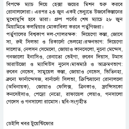
বিপক্ষে ম্যাচ দিয়ে হেক্সা জয়ের মিশন শুরু করবে
রোনালদোরা। এরপর ২৩ জুন একই ভেন্যুতে উজবেকিস্তানের
মুখোমুখি হবে তারা। গ্রুপ পর্বের শেষ ম্যাচে ২৮ জুন
মিয়ামিতে কলম্বিয়ার মোকাবিলা করবে পর্তুগিজরা।
পর্তুগালের বিশ্বকাপ দল-গোলরক্ষক: দিয়েগো কস্তা, জোসে
সা, রুই সিলভা ও রিকার্দো ভেলহো।রক্ষণভাগ: দিয়েগো
দালোত, নেলসন সেমেদো, জোয়াও কানসেলো, নুনো মেন্দেস,
গনজালো ইনাসিও, রেনাতো ভেইগা, রুবেন দিয়াস, টমাস
আরাউজো ও ম্যাথিউস নুনেস।মাঝমাঠ ও আক্রমণভাগ:
রুবেন নেভেস, সামুয়েল কস্তা, জোয়াও নেভেস, ভিতিনহা,
ব্রুনো ফার্নান্দেসজ, বার্নার্দো সিলভা, ক্রিশ্চিয়ানো রোনালদো
(অধিনায়ক), জোয়াও ফেলিক্স, ত্রিনকাও, ফ্রান্সিসকো
কনসেইসাও, পেদ্রো নেতো, রাফায়েল লেয়াও, গনসালো
গেদেস ও গনসালো রামোস। ছবি-সংগৃহীত
ডেইলি খবর টুয়েন্টিফোর