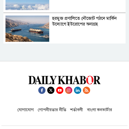
হরমুজ প্রণালিতে নৌজোট গঠনে মার্কিন
উদ্যোগে ইউরোপের অনাগ্রহ
হামলার ভয়ে ইরান আমাদের সঙ্গে চুক্তি
করতে চায়: ট্রাম্প
সাকিবের দেশে ফেরা নিয়ে কঠোর
প্রতিক্রিয়ায় ক্রীড়া প্রতিমন্ত্রী
যোগাযোগ
গোপনীয়তার নীতি
শর্তাবলী
বাংলা কনভার্টার
ইতালি বিমানবন্দরে আটকা ঢাকাগামী
বিমান, ভেতরে আড়াই শতাধিক যাত্রী