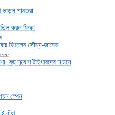
শ ছাড়ল শান্তরা
 বাতিল করল ফিফা
 এবার ফিরলেন সৌম্য-জাকের
োষণা, বড় সুযোগ টাইগারদের সামনে
পিয়ন স্পেন
ই ধাঁধা