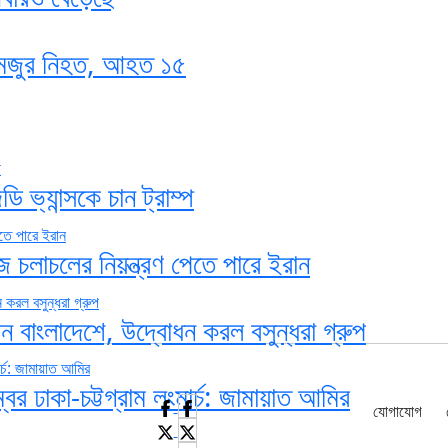
নমজুর নিহত, আহত ১৫
ডি ভ্যান্সকে চান ট্রাম্প
 চলাচলের নিয়ন্ত্রণ পেতে পারে ইরান
ন বাংলাদেশে, উদ্বোধন করল বসুন্ধরা গ্রুপ
র ঢাকা-চট্টগ্রাম লংমার্চ: জামায়াত আমির
যোগাযোগ