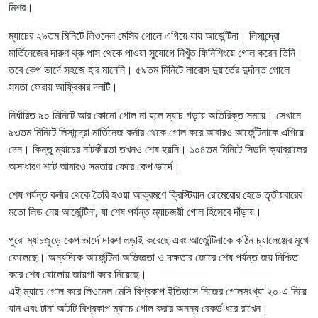
মিশর।
ম্যাচের ২৯তম মিনিটে লিওনেল মেসির গোলে এগিয়ে যায় আর্জেন্টিনা। লিসান্দ্রো
মার্তিনেজের দারুণ থ্রু পাস থেকে পাওয়া সুযোগে নিখুঁত ফিনিশিংয়ে গোল করেন তিনি।
তবে কেপ ভার্দে সহজে হার মানেনি। ৫৯তম মিনিটে লারোস দুয়ার্তের দুর্দান্ত গোলে
সমতা ফেরায় আফ্রিকার দলটি।
নির্ধারিত ৯০ মিনিটে আর কোনো গোল না হলে ম্যাচ গড়ায় অতিরিক্ত সময়ে। সেখানে
৯৩তম মিনিটে লিসান্দ্রো মার্তিনেজ কর্নার থেকে গোল করে আবারও আর্জেন্টিনাকে এগিয়ে
দেন। কিন্তু ম্যাচের নাটকীয়তা তখনও শেষ হয়নি। ১০৪তম মিনিটে সিডনি ক্যাব্রালের
অসাধারণ শটে আবারও সমতায় ফেরে কেপ ভার্দে।
শেষ পর্যন্ত কর্নার থেকে তৈরি হওয়া আক্রমণে ক্রিস্টিয়ান রোমেরোর হেডে তৃতীয়বারের
মতো লিড নেয় আর্জেন্টিনা, যা শেষ পর্যন্ত ম্যাচজয়ী গোল হিসেবে দাঁড়ায়।
পুরো ম্যাচজুড়ে কেপ ভার্দে দারুণ লড়াই করেছে এবং আর্জেন্টিনাকে কঠিন চ্যালেঞ্জের মুখে
ফেলেছে। অন্যদিকে আর্জেন্টিনা অভিজ্ঞতা ও দক্ষতার জোরে শেষ পর্যন্ত জয় নিশ্চিত
করে শেষ ষোলোয় জায়গা করে নিয়েছে।
এই ম্যাচে গোল করে লিওনেল মেসি বিশ্বকাপ ইতিহাসে নিজের গোলসংখ্যা ২০-এ নিয়ে
যান এবং টানা আটটি বিশ্বকাপ ম্যাচে গোল করার অনন্য রেকর্ড ধরে রাখেন।