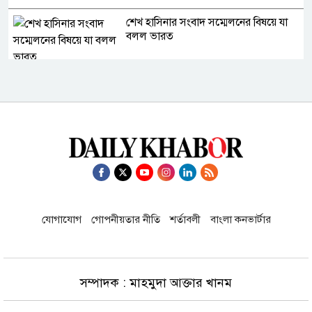
শেখ হাসিনার সংবাদ সম্মেলনের বিষয়ে যা
বলল ভারত
গণমাধ্যম শক্তিশালী হলেই গণতন্ত্র
শক্তিশালী হবে: স্থানীয় সরকার মন্ত্রী
অধ্যাপক রবার্ট পেপের বিশ্লেষণ: ইরান
ইস্যুতে উত্তেজনা বাড়ানোর ফাঁদে পড়েছেন
ট্রাম্প
যোগাযোগ
গোপনীয়তার নীতি
শর্তাবলী
বাংলা কনভার্টার
২০২৬ নারী এশিয়া কাপ ক্রিকেট:
বাংলাদেশের খেলা কখন
সম্পাদক : মাহমুদা আক্তার খানম