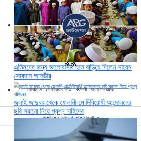
এতিমদের জন্য ভালোবাসার হাত বাড়িয়ে দিলেন সায়েম
সোবহান আনভীর
যোগাযোগ
গোপনীয়তার নীতি
শর্তাবলী
বাংলা কনভার্টার
জুলাই জাদুঘর থেকে ফেলানী-মোদিবিরোধী আন্দোলনের
ছবি সরানো নিয়ে প্রশ্ন নাহিদের
সম্পাদক : মাহমুদা আক্তার খানম
© ২০০০-২০২৬ ডেইলি খবর টুয়েন্টিফোর কর্তৃক সর্বসত্ব ® সংরক্ষিত
Design & Developed by
Bongosoft Ltd.