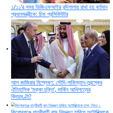
১/১১’র সময় ডিজিএফআইর বন্দিশালায় রাখা হয় বর্তমান
প্রধানমন্ত্রীকে: চিফ প্রসিকিউটর
আল জাজিরার বিশ্লেষণ: সৌদি-পাকিস্তান-তুরস্কের
ঐতিহাসিক ‘মক্কা চুক্তি’, মার্কিন আধিপত্যের
বিদায়ঘণ্টা?
কিশোরগঞ্জে যাত্রীবাহী বাস নিয়ন্ত্রণ হারিয়ে অটোরিক্সাকে