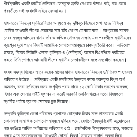
শীর্ষস্থানীয় একটি জাতীয় দৈনিককে ফেসবুকে হুমকি দেওয়ার ঘটনাও ঘটে, যার জেরে
পরবর্তীতে ওই সংবাদটি সরিয়ে নেওয়া হয়।
হাসনাতের বিরুদ্ধে স্ববিরোধিতার অন্যতম বড় দৃষ্টান্ত হিসেবে দেখা হচ্ছে নিষিদ্ধ
ঘোষিত আওয়ামী লীগের নেতাদের সঙ্গে তাঁর গোপন যোগাযোগকে। চট্টগ্রামের সাবেক
মেয়র মনজুর আলমের বাসায় তাঁর আকস্মিক সৌজন্য সাক্ষাৎ এবং পরবর্তীতে স্থানীয়দের
প্রশ্নের মুখে পড়ার বিষয়টি সামাজিক যোগাযোগমাধ্যমে চাঞ্চল্য তৈরি করে। অভিযোগ
রয়েছে, নিজের নির্বাচনি এলাকা কুমিল্লা-৪ (দেবিদ্বার) আসনে বিএনপিকে প্রতিহত
করতে তিনি গোপনে আওয়ামী লীগের স্থানীয় নেতাকর্মীদের সঙ্গে সমঝোতা করছেন।
সংসদ সদস্য হিসেবে মাত্র কয়েক মাসের মাথায় হাসনাতের বিরুদ্ধে দুর্নীতিরও পাহাড়সম
অভিযোগ উঠেছে। দেবিদ্বারে একটি মসজিদের উন্নয়ন কাজে বরাদ্দকৃত বিপুল অর্থ
আত্মসাৎ, বন্যা দুর্গতদের জন্য সংগৃহীত প্রায় সাড়ে ১২ কোটি টাকার ত্রাণের অস্বচ্ছ
হিসাব এবং সোলার লাইট স্থাপন না করেই সরকারি তহবিল খরচের মতো বিষয়গুলো
স্থানীয় পর্যায়ে ব্যাপক ক্ষোভের জন্ম দিয়েছে।
সম্প্রতি কুমিল্লা জেলা পরিষদের প্রশাসক মোস্তাক মিয়ার সঙ্গে হাসনাতের একটি
ফোনালাপ সামাজিক যোগাযোগমাধ্যমে ছড়িয়ে পড়ে, যেখানে বৈষম্যবিরোধী আন্দোলনের
নাম ভাঙিয়ে আর্থিক অনিয়মের অভিযোগ ওঠে। রাজনৈতিক বিশ্লেষকদের মতে, ক্ষমতার
বলয়ে এসে সমালোচকদের ‍‍`আওয়ামী দোসর‍‍` কিংবা ‍‍`ভারতের দালাল‍‍` তকমা দিয়ে