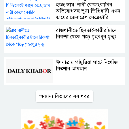
হচ্ছে ডাম: নারী কেলেংকারির
অভিযোগসহ ভুয়া ডিগ্রিধারী এখন
ডামের জেনারেল সেক্রেটারি
রাজধানীতে ছিনতাইকারীর টানে
রিকশা থেকে পড়ে গৃহবধূর মৃত্যু
ঈদযাত্রায় পাটুরিয়া ঘাটে নিখোঁজ
কিশোর আয়মান
অন্যান্য বিভাগের সব খবর