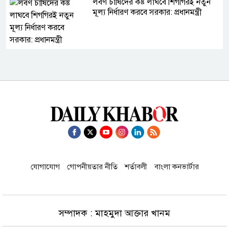
লবণ চাষিদের কষ্ট লাঘবে শিগগিরই নতুন
মূল্য নির্ধারণ করবে সরকার: প্রধানমন্ত্রী
হাম ও উপসর্গে আজও ৬ শিশুর প্রাণহানি এ
নিয়ে মৃত্যু সংখ্যা ৮৭৩
জ্বালানি উৎসের বৈচিত্র্য নিশ্চিতের তাগিদ
প্রধানমন্ত্রীর
সৌদি আরবের আরামকো তেল শোধনাগারে
বিস্ফোরণ-আগুন
যোগাযোগ
গোপনীয়তার নীতি
শর্তাবলী
বাংলা কনভার্টার
রোমে ৪০ ঘণ্টা আটকে পড়া বিমান ঢাকায়
সম্পাদক : মাহমুদা আক্তার খানম
ফিরেছে