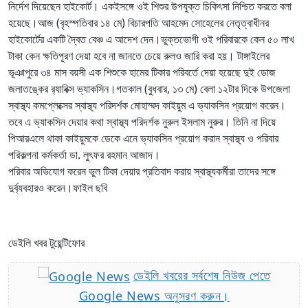
নির্দেশ দিয়েছেন হাইকোর্ট। একইসঙ্গে ওই শিশুর উপযুক্ত চিকিৎসা নিশ্চিত করতে বলা
হয়েছে।আজ (বৃহস্পতিবার ১৪ মে) বিচারপতি আহমেদ সোহেলের নেতৃত্বাধীনর
হাইকোর্টের একটি দ্বৈত বেঞ্চ এ আদেশ দেন।ভুক্তভোগী ওই পরিবারকে কেন ৫০ লাখ
টাকা কেন ক্ষতিপূরণ দেয়া হবে না জানতে চেয়ে রুলও জারি করা হয়। টাঙ্গাইলের
ভূঞাপুরে ৩৪ মাস বয়সী এক শিশুকে হামের টিকার পরিবর্তে দেয়া হয়েছে দুই ডোজ
জলাতঙ্কের র‍্যাবিক্স ভ্যাকসিন।গতকাল (বুধবার, ১৩ মে) বেলা ১২টার দিকে উপজেলা
স্বাস্থ্য কমপ্লেক্সের স্বাস্থ্য পরিদর্শক মোহাম্মদ কাইয়ুম এ ভ্যাকসিন প্রয়োগ করেন।
তবে এ ভ্যাকসিন দেয়ার কথা স্বাস্থ্য পরিদর্শক নুরুল ইসলাম নুরুর। তিনি না দিয়ে
পিআরএলে থাকা কাইয়ুমকে ডেকে এনে ভ্যাকসিন প্রয়োগ করান স্বাস্থ্য ও পরিবার
পরিকল্পনা কর্মকর্তা ডা. লুৎফর রহমান আজাদ।
পরিবার অভিযোগ করেন ভুল টিকা দেয়ার প্রতিবাদ করায় স্বাস্থ্যকর্মীরা তাদের সঙ্গে
দুর্ব্যবহারও করেন।ফাইল ছবি
ডেইলি খবর টুয়েন্টিফোর
ডেইলি খবরের সর্বশেষ নিউজ পেতে
Google News অনুসরণ করুন।