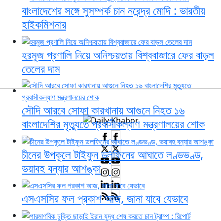
বাংলাদেশের সঙ্গে সুসম্পর্ক চান নরেন্দ্র মোদি : ভারতীয়
হাইকমিশনার
হরমুজ প্রণালি নিয়ে অনিশ্চয়তায় বিশ্ববাজারে ফের বাড়ল
তেলের দাম
সৌদি আরবে সোফা কারখানায় আগুনে নিহত ১৬
বাংলাদেশির মৃত্যুতে প্রবাসীকল্যাণ মন্ত্রণালয়ের শোক
চীনের উপকূলে টাইফুন ডলফিনের আঘাতে লণ্ডভণ্ড,
ভয়াবহ বন্যার আশঙ্কা
এসএসসির ফল প্রকাশ আজ, জানা যাবে যেভাবে