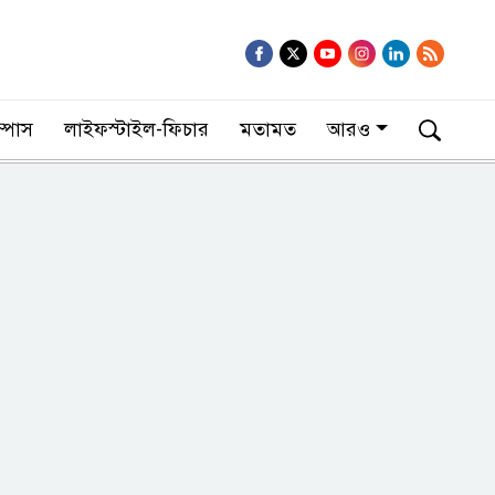
াম্পাস
লাইফস্টাইল-ফিচার
মতামত
আরও