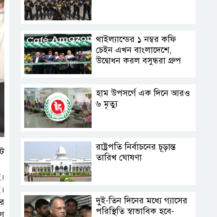
থাইল্যান্ডের ১ নম্বর কফি
চেইন এখন বাংলাদেশে,
উদ্বোধন করল বসুন্ধরা গ্রুপ
হাম উপসর্গে এক দিনে আরও
৬ মৃত্যু
রাষ্ট্রপতি নির্বাচনের চূড়ান্ত
েট
তারিখ ঘোষণা
ে।
ে।
দুই-তিন দিনের মধ্যে গ্যাসের
ের
পরিস্থিতি স্বাভাবিক হবে-
োগ