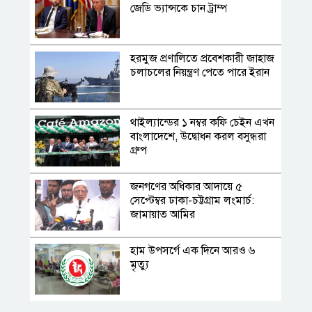
জেডি ভ্যান্সকে চান ট্রাম্প
হরমুজ প্রণালিতে প্রবেশকারী জাহাজ
চলাচলের নিয়ন্ত্রণ পেতে পারে ইরান
থাইল্যান্ডের ১ নম্বর কফি চেইন এখন
বাংলাদেশে, উদ্বোধন করল বসুন্ধরা
গ্রুপ
জনগণের অধিকার আদায়ে ৫
সেপ্টেম্বর ঢাকা-চট্টগ্রাম লংমার্চ:
জামায়াত আমির
হাম উপসর্গে এক দিনে আরও ৬
মৃত্যু