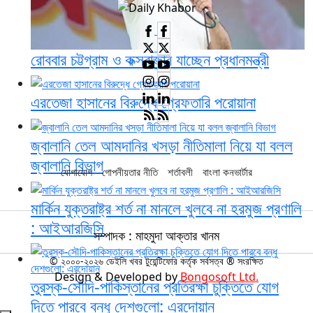
রোববার চট্টগ্রাম ও কক্সবাজার যাচ্ছেন প্রধানমন্ত্রী
এরতেজা হাসানের বিরুদ্ধে গ্রেফতারি পরোয়ানা
জ্বালানি তেল আমদানির খসড়া নীতিমালা নিয়ে যা বলল
জ্বালানি বিভাগ
যোগাযোগ
গোপনীয়তার নীতি
শর্তাবলী
বাংলা কনভার্টার
মার্কিন যুক্তরাষ্ট্র শর্ত না মানলে খুলবে না হরমুজ প্রণালি
: আইআরজিসি
সম্পাদক : মাহমুদা আক্তার খানম
© ২০০০-২০২৬ ডেইলি খবর টুয়েন্টিফোর কর্তৃক সর্বসত্ব ® সংরক্ষিত
Design & Developed by
Bongosoft Ltd.
তুরস্ক-সৌদি-পাকিস্তানের প্রতিরক্ষা চুক্তিতে যোগ
দিতে পারবে বন্ধু দেশগুলো: এরদোয়ান