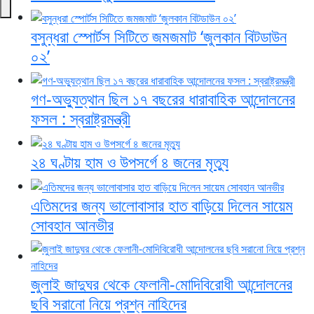
বসুন্ধরা স্পোর্টস সিটিতে জমজমাট ‘জুলকান বিটডাউন
০২’
গণ-অভ্যুত্থান ছিল ১৭ বছরের ধারাবাহিক আন্দোলনের
ফসল : স্বরাষ্ট্রমন্ত্রী
২৪ ঘণ্টায় হাম ও উপসর্গে ৪ জনের মৃত্যু
এতিমদের জন্য ভালোবাসার হাত বাড়িয়ে দিলেন সায়েম
সোবহান আনভীর
জুলাই জাদুঘর থেকে ফেলানী-মোদিবিরোধী আন্দোলনের
ছবি সরানো নিয়ে প্রশ্ন নাহিদের