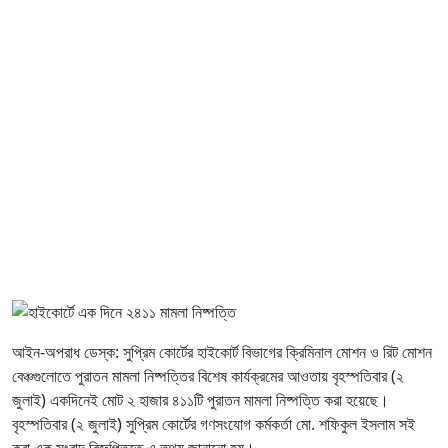
আইন-অপরাধ ডেস্ক: সুপ্রিম কোর্টের হাইকোর্ট বিভাগের ক্রিমিনাল মোশন ও রিট মোশন
বেঞ্চগুলোতে পুরাতন মামলা নিষ্পত্তির বিশেষ কার্যক্রমের আওতায় বৃহস্পতিবার (২
জুলাই) একদিনেই মোট ২ হাজার ৪১১টি পুরাতন মামলা নিষ্পত্তি করা হয়েছে।
বৃহস্পতিবার (২ জুলাই) সুপ্রিম কোর্টের গণসংযোগ কর্মকর্তা মো. শফিকুল ইসলাম সই
করা এক সংবাদ বিজ্ঞপ্তিতে এ তথ্য জানানো হয়।