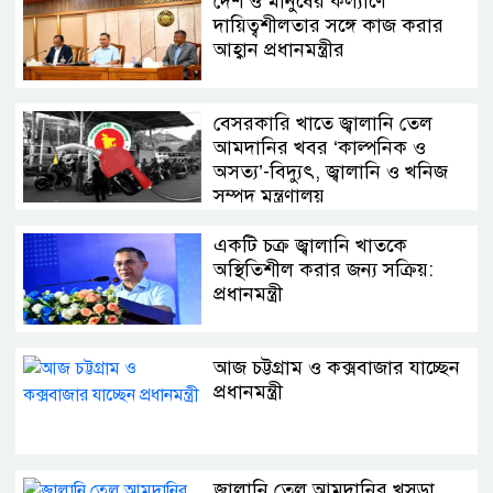
দেশ ও মানুষের কল্যাণে
দায়িত্বশীলতার সঙ্গে কাজ করার
আহ্বান প্রধানমন্ত্রীর
বেসরকারি খাতে জ্বালানি তেল
আমদানির খবর ‘কাল্পনিক ও
অসত্য’-বিদ্যুৎ, জ্বালানি ও খনিজ
সম্পদ মন্ত্রণালয়
একটি চক্র জ্বালানি খাতকে
অস্থিতিশীল করার জন্য সক্রিয়:
প্রধানমন্ত্রী
আজ চট্টগ্রাম ও কক্সবাজার যাচ্ছেন
প্রধানমন্ত্রী
জ্বালানি তেল আমদানির খসড়া