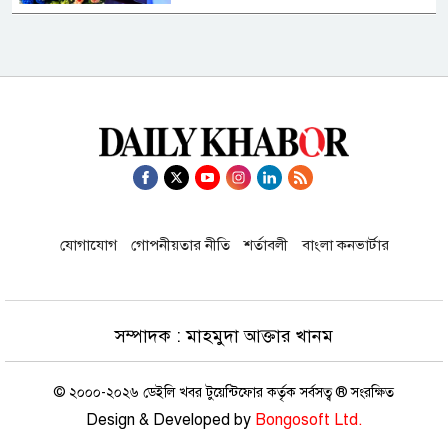
আজ চট্টগ্রাম ও কক্সবাজার যাচ্ছেন
প্রধানমন্ত্রী
এরতেজা হাসানের বিরুদ্ধে গ্রেফতারি
পরোয়ানা
জ্বালানি তেল আমদানির খসড়া নীতিমালা
যোগাযোগ
গোপনীয়তার নীতি
শর্তাবলী
বাংলা কনভার্টার
নিয়ে যা বলল জ্বালানি বিভাগ
মার্কিন যুক্তরাষ্ট্র শর্ত না মানলে খুলবে না
সম্পাদক : মাহমুদা আক্তার খানম
হরমুজ প্রণালি : আইআরজিসি
© ২০০০-২০২৬ ডেইলি খবর টুয়েন্টিফোর কর্তৃক সর্বসত্ব ® সংরক্ষিত
তুরস্ক-সৌদি-পাকিস্তানের প্রতিরক্ষা চুক্তিতে
Design & Developed by
Bongosoft Ltd.
যোগ দিতে পারবে বন্ধু দেশগুলো: