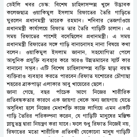
ডেইলি খবর ডেস্ক: বিশেষ চাহিদাসম্পন্ন খুদে উদ্ভাবক
কলেজছাত্র ওয়াকিমুল ইসলাম রিফাতের তৈরি গাড়িতে
ঘুরলেন প্রধানমন্ত্রী তারেক রহমান। শনিবার তেজগাঁওয়ে
প্রধানমন্ত্রী কার্যালয়ে রিফাত তার তৈরি গাড়িটি চালান। এ
সময় রিফাতের পাশেই বসেছিলেন প্রধানমন্ত্রী। এ সময়
প্রধানমন্ত্রী রিফাতের সঙ্গে গাড়ি বানানোসহ নানা বিষয়ে কথা
বলেন। ওয়াকিমুল ইসলাম জানান, সহযোগিতা পেলে
আধুনিক প্রযুক্তি ব্যবহার করে আরও উন্নতমানের স্মার্ট কার
বানানো সম্ভব। এটি বিশেষ চাহিদাসম্পন্ন ব্যক্তি ছাড়া বয়স্ক
ব্যক্তিরাও ব্যবহার করতে পারবেন।রিফাত যশোরের চৌগাছা
শহরের ব্রাকপাড়া এলাকার আবু খায়েরের ছেলে।
জানা গেছে, বছর পাঁচেক আগে নিজের শারীরিক
প্রতিবন্ধকতার কারণে এক জায়গা থেকে অন্য জায়গায় যেতে
অসুবিধা হলে নিজের মেধাশক্তি কাজে লাগিয়ে এমন একটি
গাড়ি তৈরির পরিকল্পনা করেন, যে গাড়িটি মানুষের মস্তিষ্ক
স্নায়ুতন্ত্র দ্বারা নিয়ন্ত্রণ করা যাবে। ফলে শুধু রিফাত নিজেই নয়,
রিফাতের মতো শারীরিক প্রতিবন্ধী যেকোনো মানুষ গাড়িটি