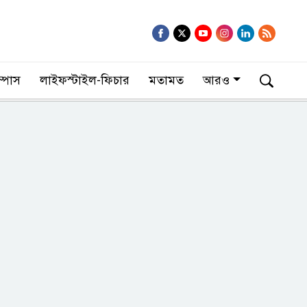
াম্পাস
লাইফস্টাইল-ফিচার
মতামত
আরও