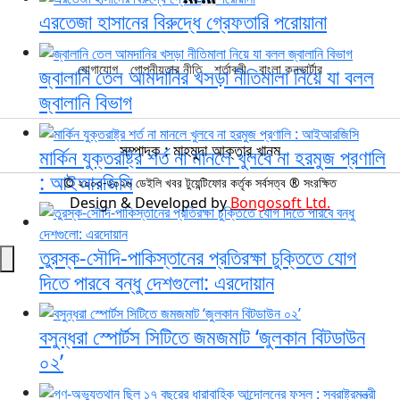
এরতেজা হাসানের বিরুদ্ধে গ্রেফতারি পরোয়ানা
যোগাযোগ
গোপনীয়তার নীতি
শর্তাবলী
বাংলা কনভার্টার
জ্বালানি তেল আমদানির খসড়া নীতিমালা নিয়ে যা বলল
জ্বালানি বিভাগ
সম্পাদক : মাহমুদা আক্তার খানম
মার্কিন যুক্তরাষ্ট্র শর্ত না মানলে খুলবে না হরমুজ প্রণালি
: আইআরজিসি
© ২০০০-২০২৬ ডেইলি খবর টুয়েন্টিফোর কর্তৃক সর্বসত্ব ® সংরক্ষিত
Design & Developed by
Bongosoft Ltd.
তুরস্ক-সৌদি-পাকিস্তানের প্রতিরক্ষা চুক্তিতে যোগ
দিতে পারবে বন্ধু দেশগুলো: এরদোয়ান
বসুন্ধরা স্পোর্টস সিটিতে জমজমাট ‘জুলকান বিটডাউন
০২’