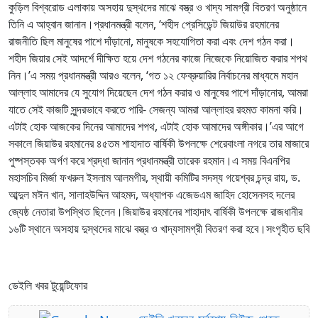
কুড়িল বিশ্বরোড এলাকায় অসহায় দুস্থদের মাঝে বস্ত্র ও খাদ্য সামগ্রী বিতরণ অনুষ্ঠানে
তিনি এ আহ্বান জানান।প্রধানমন্ত্রী বলেন, ‘শহীদ প্রেসিডেন্ট জিয়াউর রহমানের
রাজনীতি ছিল মানুষের পাশে দাঁড়ানো, মানুষকে সহযোগিতা করা এবং দেশ গঠন করা।
শহীদ জিয়ার সেই আদর্শে দীক্ষিত হয়ে দেশ গঠনের কাজে নিজেকে নিয়োজিত করার শপথ
নিন।’এ সময় প্রধানমন্ত্রী আরও বলেন, ‘গত ১২ ফেব্রুয়ারির নির্বাচনের মাধ্যমে মহান
আল্লাহ আমাদের যে সুযোগ দিয়েছেন দেশ গঠন করার ও মানুষের পাশে দাঁড়ানোর, আমরা
যাতে সেই কাজটি সুন্দরভাবে করতে পারি- সেজন্য আমরা আল্লাহর রহমত কামনা করি।
এটাই হোক আজকের দিনের আমাদের শপথ, এটাই হোক আমাদের অঙ্গীকার।’এর আগে
সকালে জিয়াউর রহমানের ৪৫তম শাহাদাত বার্ষিকী উপলক্ষে শেরেবাংলা নগরে তার মাজারে
পুষ্পস্তবক অর্পণ করে শ্রদ্ধা জানান প্রধানমন্ত্রী তারেক রহমান।এ সময় বিএনপির
মহাসচিব মির্জা ফখরুল ইসলাম আলমগীর, স্থায়ী কমিটির সদস্য গয়েশ্বর চন্দ্র রায়, ড.
আব্দুল মঈন খান, সালাহউদ্দিন আহমদ, অধ্যাপক এজেডএম জাহিদ হোসেনসহ দলের
জ্যেষ্ঠ নেতারা উপস্থিত ছিলেন।জিয়াউর রহমানের শাহাদাৎ বার্ষিকী উপলক্ষে রাজধানীর
১৬টি স্থানে অসহায় দুস্থদের মাঝে বস্ত্র ও খাদ্যসামগ্রী বিতরণ করা হবে।সংগৃহীত ছবি
ডেইলি খবর টুয়েন্টিফোর