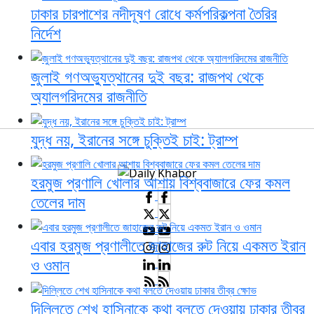
ঢাকার চারপাশের নদীদূষণ রোধে কর্মপরিকল্পনা তৈরির
নির্দেশ
জুলাই গণঅভ্যুত্থানের দুই বছর: রাজপথ থেকে
অ্যালগরিদমের রাজনীতি
যুদ্ধ নয়, ইরানের সঙ্গে চুক্তিই চাই: ট্রাম্প
হরমুজ প্রণালি খোলার আশায় বিশ্ববাজারে ফের কমল
তেলের দাম
এবার হরমুজ প্রণালীতে জাহাজের রুট নিয়ে একমত ইরান
ও ওমান
দিল্লিতে শেখ হাসিনাকে কথা বলতে দেওয়ায় ঢাকার তীব্র