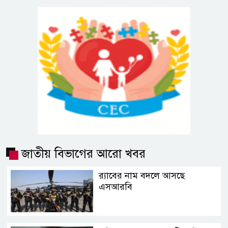
জাতীয় বিভাগের আরো খবর
র‍্যাবের নাম বদলে আসছে
এসআরবি