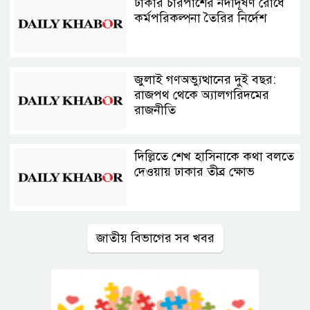
ঢাকার চারপাশের নদীদূষণ রোধে
কর্মপরিকল্পনা তৈরির নির্দেশ
জুলাই গণঅভ্যুত্থানের দুই বছর:
রাজপথ থেকে অ্যালগরিদমের
রাজনীতি
দিল্লিতে শেখ হাসিনাকে কথা বলতে
দেওয়ায় ঢাকার তীব্র ক্ষোভ
জাতীয় বিভাগের সব খবর