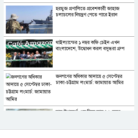
হরমুজ প্রণালিতে প্রবেশকারী জাহাজ
চলাচলের নিয়ন্ত্রণ পেতে পারে ইরান
থাইল্যান্ডের ১ নম্বর কফি চেইন এখন
বাংলাদেশে, উদ্বোধন করল বসুন্ধরা গ্রুপ
জনগণের অধিকার আদায়ে ৫ সেপ্টেম্বর
ঢাকা-চট্টগ্রাম লংমার্চ: জামায়াত আমির
হাম উপসর্গে এক দিনে আরও ৬ মৃত্যু