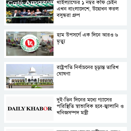
থাইল্যান্ডের ১ নম্বর কফি চেইন
এখন বাংলাদেশে, উদ্বোধন করল
বসুন্ধরা গ্রুপ
হাম উপসর্গে এক দিনে আরও ৬
মৃত্যু
রাষ্ট্রপতি নির্বাচনের চূড়ান্ত তারিখ
ঘোষণা
দুই-তিন দিনের মধ্যে গ্যাসের
পরিস্থিতি স্বাভাবিক হবে-জ্বালানি ও
খনিজসম্পদ মন্ত্রী