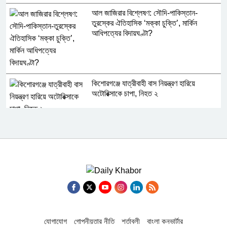
আল জাজিরার বিশ্লেষণ: সৌদি-পাকিস্তান-
তুরস্কের ঐতিহাসিক ‘মক্কা চুক্তি’, মার্কিন
আধিপত্যের বিদায়ঘণ্টা?
কিশোরগঞ্জে যাত্রীবাহী বাস নিয়ন্ত্রণ হারিয়ে
অটোরিক্সাকে চাপা, নিহত ২
চিকিৎসকদের পেশাগত দায়িত্বে রাজনীতি যেন বাধা
না হয়: প্রধানমন্ত্রী
নাটোরে বাস-ভুটভুটির মুখোমুখি সংঘর্ষে নিহত ৩
চোর সিন্ডিকেট লুটে খাচ্ছে ঢাকা আহ্ছানিয়া মিশনের
যোগাযোগ
গোপনীয়তার নীতি
শর্তাবলী
বাংলা কনভার্টার
প্রতিষ্ঠানের অর্থসম্পদ!