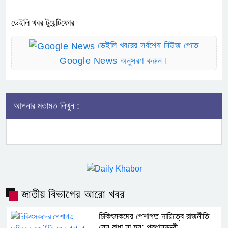
ডেইলি খবর টুয়েন্টিফোর
ডেইলি খবরের সর্বশেষ নিউজ পেতে
Google News অনুসরণ করুন।
আপনার মতামত লিখুন :
জাতীয় বিভাগের আরো খবর
চিকিৎসকদের পেশাগত দায়িত্বে রাজনীতি
যেন বাধা না হয়: প্রধানমন্ত্রী