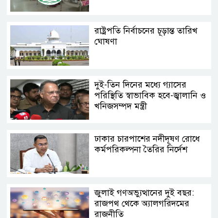
রাষ্ট্রপতি নির্বাচনের চূড়ান্ত তারিখ
ঘোষণা
দুই-তিন দিনের মধ্যে গ্যাসের
পরিস্থিতি স্বাভাবিক হবে-জ্বালানি ও
খনিজসম্পদ মন্ত্রী
ঢাকার চারপাশের নদীদূষণ রোধে
কর্মপরিকল্পনা তৈরির নির্দেশ
জুলাই গণঅভ্যুত্থানের দুই বছর:
রাজপথ থেকে অ্যালগরিদমের
রাজনীতি