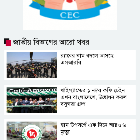
জাতীয় বিভাগের আরো খবর
র‍্যাবের নাম বদলে আসছে
এসআরবি
থাইল্যান্ডের ১ নম্বর কফি চেইন
এখন বাংলাদেশে, উদ্বোধন করল
বসুন্ধরা গ্রুপ
হাম উপসর্গে এক দিনে আরও ৬
মৃত্যু