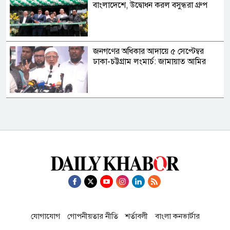
বাংলাদেশে, উদ্বোধন করল বসুন্ধরা গ্রুপ
জনগণের অধিকার আদায়ে ৫ সেপ্টেম্বর
ঢাকা-চট্টগ্রাম লংমার্চ: জামায়াত আমির
হাম উপসর্গে এক দিনে আরও ৬ মৃত্যু
রাষ্ট্রপতি নির্বাচনের চূড়ান্ত তারিখ ঘোষণা
যোগাযোগ
গোপনীয়তার নীতি
শর্তাবলী
বাংলা কনভার্টার
দুই-তিন দিনের মধ্যে গ্যাসের পরিস্থিতি