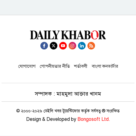
এবার ঢাকা-টরেন্টো ফ্লাইট নিয়ে বিমানের
নতুন নির্দেশনা
হরমুজ প্রণালিতে নৌজোট গঠনে মার্কিন
উদ্যোগে ইউরোপের অনাগ্রহ
যোগাযোগ
গোপনীয়তার নীতি
শর্তাবলী
বাংলা কনভার্টার
হামলার ভয়ে ইরান আমাদের সঙ্গে চুক্তি
করতে চায়: ট্রাম্প
সম্পাদক : মাহমুদা আক্তার খানম
সাকিবের দেশে ফেরা নিয়ে কঠোর
প্রতিক্রিয়ায় ক্রীড়া প্রতিমন্ত্রী
© ২০০০-২০২৬ ডেইলি খবর টুয়েন্টিফোর কর্তৃক সর্বসত্ব ® সংরক্ষিত
Design & Developed by
Bongosoft Ltd.
ইতালি বিমানবন্দরে আটকা ঢাকাগামী