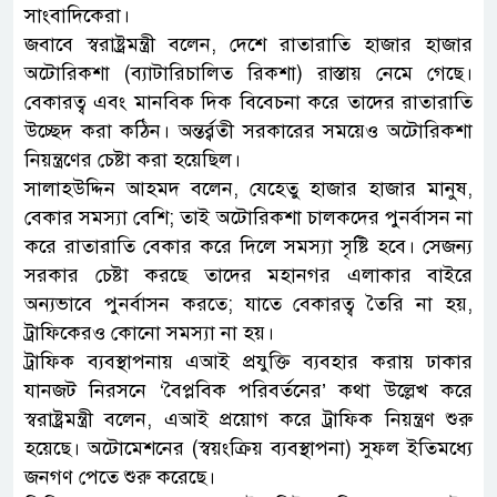
সাংবাদিকেরা।
জবাবে স্বরাষ্ট্রমন্ত্রী বলেন, দেশে রাতারাতি হাজার হাজার
অটোরিকশা (ব্যাটারিচালিত রিকশা) রাস্তায় নেমে গেছে।
বেকারত্ব এবং মানবিক দিক বিবেচনা করে তাদের রাতারাতি
উচ্ছেদ করা কঠিন। অন্তর্র্বতী সরকারের সময়েও অটোরিকশা
নিয়ন্ত্রণের চেষ্টা করা হয়েছিল।
সালাহউদ্দিন আহমদ বলেন, যেহেতু হাজার হাজার মানুষ,
বেকার সমস্যা বেশি; তাই অটোরিকশা চালকদের পুনর্বাসন না
করে রাতারাতি বেকার করে দিলে সমস্যা সৃষ্টি হবে। সেজন্য
সরকার চেষ্টা করছে তাদের মহানগর এলাকার বাইরে
অন্যভাবে পুনর্বাসন করতে; যাতে বেকারত্ব তৈরি না হয়,
ট্রাফিকেরও কোনো সমস্যা না হয়।
ট্রাফিক ব্যবস্থাপনায় এআই প্রযুক্তি ব্যবহার করায় ঢাকার
যানজট নিরসনে ‘বৈপ্লবিক পরিবর্তনের’ কথা উল্লেখ করে
স্বরাষ্ট্রমন্ত্রী বলেন, এআই প্রয়োগ করে ট্রাফিক নিয়ন্ত্রণ শুরু
হয়েছে। অটোমেশনের (স্বয়ংক্রিয় ব্যবস্থাপনা) সুফল ইতিমধ্যে
জনগণ পেতে শুরু করেছে।