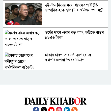
দুই-তিন দিনের মধ্যে গ্যাসের পরিস্থিতি
স্বাভাবিক হবে-জ্বালানি ও খনিজসম্পদ মন্ত্রী
স্বর্ণের দামে এবার বড় লাফ, ভরিতে বাড়ল
৯৮৫৬ টাকা
ঢাকার চারপাশের নদীদূষণ রোধে
কর্মপরিকল্পনা তৈরির নির্দেশ
জুলাই গণঅভ্যুত্থানের দুই বছর: রাজপথ
থেকে অ্যালগরিদমের রাজনীতি
যুদ্ধ নয়, ইরানের সঙ্গে চুক্তিই চাই: ট্রাম্প