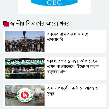
জাতীয় বিভাগের আরো খবর
র‍্যাবের নাম বদলে আসছে
এসআরবি
থাইল্যান্ডের ১ নম্বর কফি চেইন
এখন বাংলাদেশে, উদ্বোধন করল
বসুন্ধরা গ্রুপ
হাম উপসর্গে এক দিনে আরও ৬
মৃত্যু