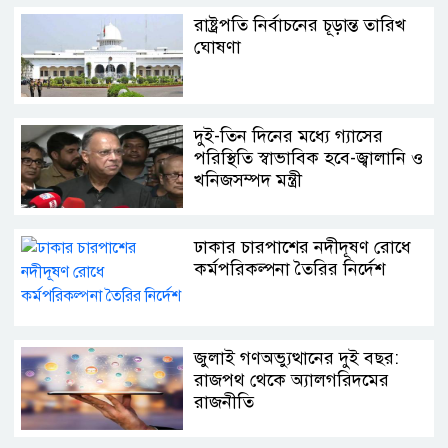
রাষ্ট্রপতি নির্বাচনের চূড়ান্ত তারিখ
ঘোষণা
দুই-তিন দিনের মধ্যে গ্যাসের
পরিস্থিতি স্বাভাবিক হবে-জ্বালানি ও
খনিজসম্পদ মন্ত্রী
ঢাকার চারপাশের নদীদূষণ রোধে
কর্মপরিকল্পনা তৈরির নির্দেশ
জুলাই গণঅভ্যুত্থানের দুই বছর:
রাজপথ থেকে অ্যালগরিদমের
রাজনীতি