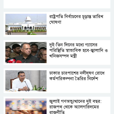
রাষ্ট্রপতি নির্বাচনের চূড়ান্ত তারিখ
ঘোষণা
দুই-তিন দিনের মধ্যে গ্যাসের
পরিস্থিতি স্বাভাবিক হবে-জ্বালানি ও
খনিজসম্পদ মন্ত্রী
ঢাকার চারপাশের নদীদূষণ রোধে
কর্মপরিকল্পনা তৈরির নির্দেশ
জুলাই গণঅভ্যুত্থানের দুই বছর:
রাজপথ থেকে অ্যালগরিদমের
রাজনীতি