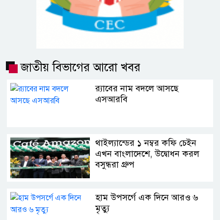
জাতীয় বিভাগের আরো খবর
র‍্যাবের নাম বদলে আসছে
এসআরবি
থাইল্যান্ডের ১ নম্বর কফি চেইন
এখন বাংলাদেশে, উদ্বোধন করল
বসুন্ধরা গ্রুপ
হাম উপসর্গে এক দিনে আরও ৬
মৃত্যু