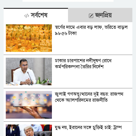
সর্বশেষ
জনপ্রিয়
স্বর্ণের দামে এবার বড় লাফ, ভরিতে বাড়ল
৯৮৫৬ টাকা
ঢাকার চারপাশের নদীদূষণ রোধে
কর্মপরিকল্পনা তৈরির নির্দেশ
জুলাই গণঅভ্যুত্থানের দুই বছর: রাজপথ
থেকে অ্যালগরিদমের রাজনীতি
যুদ্ধ নয়, ইরানের সঙ্গে চুক্তিই চাই: ট্রাম্প