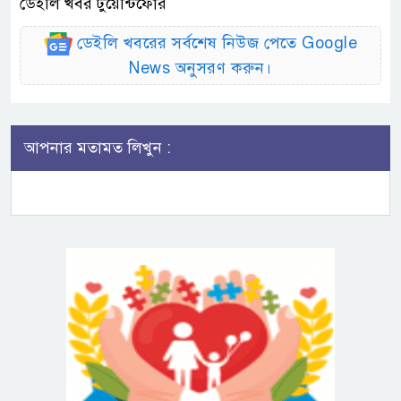
ডেইলি খবর টুয়েন্টিফোর
ডেইলি খবরের সর্বশেষ নিউজ পেতে Google
News অনুসরণ করুন।
আপনার মতামত লিখুন :