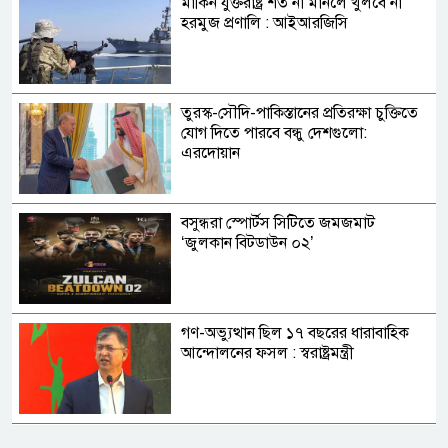
মার্কিন যুক্তরাষ্ট্র শর্ত না মানলে খুলবে না
হরমুজ প্রণালি : আইআরজিসি
তুরস্ক-সৌদি-পাকিস্তানের প্রতিরক্ষা চুক্তিতে
যোগ দিতে পারবে বন্ধু দেশগুলো:
এরদোয়ান
বসুন্ধরা স্পোর্টস সিটিতে জমজমাট
‘জুলকান বিটডাউন ০২’
গণ-অভ্যুত্থান ছিল ১৭ বছরের ধারাবাহিক
আন্দোলনের ফসল : স্বরাষ্ট্রমন্ত্রী
২৪ ঘণ্টায় হাম ও উপসর্গে ৪ জনের মৃত্যু