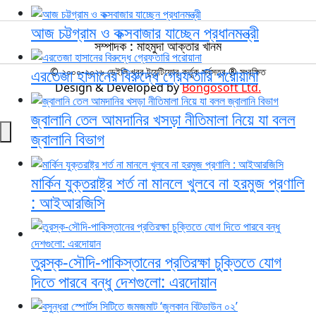
আজ চট্টগ্রাম ও কক্সবাজার যাচ্ছেন প্রধানমন্ত্রী
সম্পাদক : মাহমুদা আক্তার খানম
এরতেজা হাসানের বিরুদ্ধে গ্রেফতারি পরোয়ানা
© ২০০০-২০২৬ ডেইলি খবর টুয়েন্টিফোর কর্তৃক সর্বসত্ব ® সংরক্ষিত
Design & Developed by
Bongosoft Ltd.
জ্বালানি তেল আমদানির খসড়া নীতিমালা নিয়ে যা বলল
জ্বালানি বিভাগ
মার্কিন যুক্তরাষ্ট্র শর্ত না মানলে খুলবে না হরমুজ প্রণালি
: আইআরজিসি
তুরস্ক-সৌদি-পাকিস্তানের প্রতিরক্ষা চুক্তিতে যোগ
দিতে পারবে বন্ধু দেশগুলো: এরদোয়ান