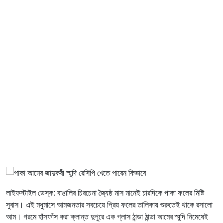
লাইফস্টাইল ডেস্ক: বাঙালির চিরচেনা জ্যৈষ্ঠ মাস মানেই চারদিকে পাকা ফলের মিষ্টি
সুবাস। এই মধুমাসে আমজনতার সবচেয়ে প্রিয় ফলের তালিকায় শুরুতেই থাকে রসালো
আম। গরমে হাঁসফাঁস করা ক্লান্ত দুপুরে এক গ্লাস ঠান্ডা ঠান্ডা আমের স্মুদি নিমেষেই