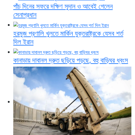
পাঁচ দিনের সফরে দক্ষিণ সুদান ও আবেই গেলেন
সেনাপ্রধান
হরমুজ প্রণালি খুলতে মার্কিন যুক্তরাষ্ট্রকে যেসব শর্ত
দিল ইরান
কানাডায় দাবানল দ্রুত ছড়িয়ে পড়ছে, বহু বাড়িঘর ধ্বংস