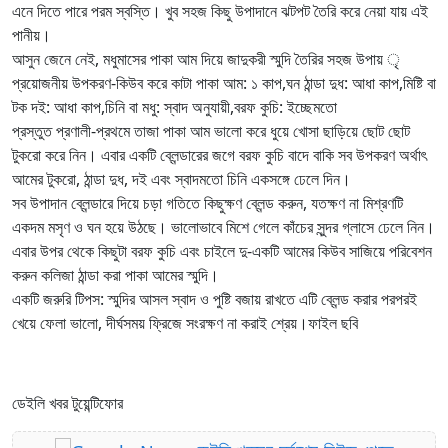
এনে দিতে পারে পরম স্বস্তি। খুব সহজ কিছু উপাদানে ঝটপট তৈরি করে নেয়া যায় এই
পানীয়।
আসুন জেনে নেই, মধুমাসের পাকা আম দিয়ে জাদুকরী স্মুদি তৈরির সহজ উপায় ৃ
প্রয়োজনীয় উপকরণ-কিউব করে কাটা পাকা আম: ১ কাপ,ঘন ঠান্ডা দুধ: আধা কাপ,মিষ্টি বা
টক দই: আধা কাপ,চিনি বা মধু: স্বাদ অনুযায়ী,বরফ কুচি: ইচ্ছেমতো
প্রস্তুত প্রণালী-প্রথমে তাজা পাকা আম ভালো করে ধুয়ে খোসা ছাড়িয়ে ছোট ছোট
টুকরো করে নিন। এবার একটি ব্লেন্ডারের জগে বরফ কুচি বাদে বাকি সব উপকরণ অর্থাৎ
আমের টুকরো, ঠান্ডা দুধ, দই এবং স্বাদমতো চিনি একসঙ্গে ঢেলে দিন।
সব উপাদান ব্লেন্ডারে দিয়ে চড়া গতিতে কিছুক্ষণ ব্লেন্ড করুন, যতক্ষণ না মিশ্রণটি
একদম মসৃণ ও ঘন হয়ে উঠছে। ভালোভাবে মিশে গেলে কাঁচের সুন্দর গ্লাসে ঢেলে নিন।
এবার উপর থেকে কিছুটা বরফ কুচি এবং চাইলে দু-একটি আমের কিউব সাজিয়ে পরিবেশন
করুন কলিজা ঠান্ডা করা পাকা আমের স্মুদি।
একটি জরুরি টিপস: স্মুদির আসল স্বাদ ও পুষ্টি বজায় রাখতে এটি ব্লেন্ড করার পরপরই
খেয়ে ফেলা ভালো, দীর্ঘসময় ফ্রিজে সংরক্ষণ না করাই শ্রেয়।ফাইল ছবি
ডেইলি খবর টুয়েন্টিফোর