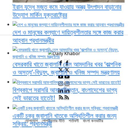
ইরান যুদ্ধে মজুত কমে যাওয়ায় অস্ত্র উৎপাদন বাড়ানোর
উদ্যোগ মার্কিন যুক্তরাষ্ট্রের
দেশ ও মানুষের কল্যাণে দায়িত্বশীলতার সঙ্গে কাজ করার
আহ্বান প্রধানমন্ত্রীর
বেসরকারি খাতে জ্বালানি তেল আমদানির খবর ‘কাল্পনিক
ও অসত্য’-বিদ্যুৎ, জ্বালানি ও খনিজ সম্পদ মন্ত্রণালয়
বিশ্বকাপে সরাসরি আফগানিস্তান, বাংলাদেশের ভাগ্য
সেই ভারতের হাতেই!
একটি চক্র জ্বালানি খাতকে অস্থিতিশীল করার জন্য
যোগাযোগ
গোপনীয়তার নীতি
শর্তাবলী
বাংলা কনভার্টার
সক্রিয়: প্রধানমন্ত্রী