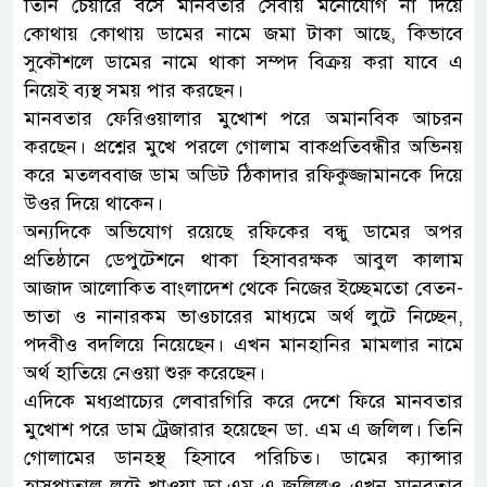
তিনি চেয়ারে বসে মানবতার সেবায় মনোযোগ না দিয়ে
কোথায় কোথায় ডামের নামে জমা টাকা আছে, কিভাবে
সুকৌশলে ডামের নামে থাকা সম্পদ বিক্রয় করা যাবে এ
নিয়েই ব্যস্থ সময় পার করছেন।
মানবতার ফেরিওয়ালার মুখোশ পরে অমানবিক আচরন
করছেন। প্রশ্নের মুখে পরলে গোলাম বাকপ্রতিবন্ধীর অভিনয়
করে মতলববাজ ডাম অডিট ঠিকাদার রফিকুজ্জামানকে দিয়ে
উওর দিয়ে থাকেন।
অন্যদিকে অভিযোগ রয়েছে রফিকের বন্ধু ডামের অপর
প্রতিষ্ঠানে ডেপুটেশনে থাকা হিসাবরক্ষক আবুল কালাম
আজাদ আলোকিত বাংলাদেশ থেকে নিজের ইচ্ছেমতো বেতন-
ভাতা ও নানারকম ভাওচারের মাধ্যমে অর্থ লুটে নিচ্ছেন,
পদবীও বদলিয়ে নিয়েছেন। এখন মানহানির মামলার নামে
অর্থ হাতিয়ে নেওয়া শুরু করেছেন।
এদিকে মধ্যপ্রাচ্যের লেবারগিরি করে দেশে ফিরে মানবতার
মুখোশ পরে ডাম ট্রেজারার হয়েছেন ডা. এম এ জলিল। তিনি
গোলামের ডানহস্থ হিসাবে পরিচিত। ডামের ক্যান্সার
হাসপাতাল লুটে খাওয়া ডা.এম এ জলিলও এখন মানবতার