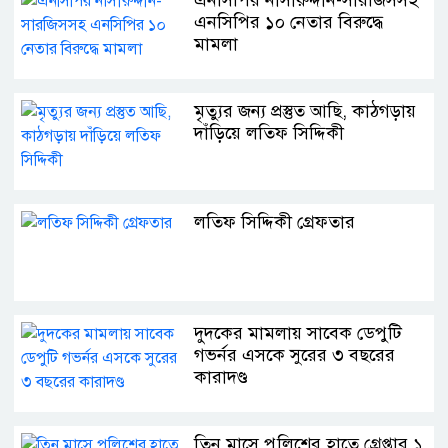
এনসিপির নাসীরুদ্দীন-সারজিসসহ
এনসিপির ১০ নেতার বিরুদ্ধে
মামলা
মৃত্যুর জন্য প্রস্তুত আছি, কাঠগড়ায়
দাঁড়িয়ে লতিফ সিদ্দিকী
লতিফ সিদ্দিকী গ্রেফতার
দুদকের মামলায় সাবেক ডেপুটি
গভর্নর এসকে সুরের ৩ বছরের
কারাদণ্ড
তিন মাসে পুলিশের হাতে গ্রেপ্তার ১