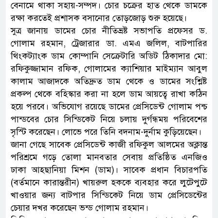
বেনামে থাকা সহায়-সম্পদ। চোর চক্রের হাত থেকে ডামকে
রক্ষা করতেই প্রশাসক বসানোর তোড়জোড় শুরু হয়েছে।
সুত্র জানায় ডামের চোর নীতিভ্রষ্ট সভাপতি প্রফেসর ড.
গোলাম রহমান, ট্রেজারার ডা. এমএ জলিল, বাটপারির
থিংকট্যাংক ডাম কোম্পানি সেক্রেটারি অডিট ঠিকাদার মো:
রফিকুজ্জামান রফিক, গোলামের ক্যাশিয়ার মাইম্যান আবুল
কালাম আজাদকে অতিদ্রুত ডাম থেকে ও ডামের সংশ্লিষ্ট
প্রকল্প থেকে বহিস্কার করা না হলে ডাম আয়ত্বে রাখা কঠিন
হয়ে পরবে। অভিযোগ রয়েছে ডামের প্রেসিডেন্ট গোলাম পন্চ
পান্ডবের চোর সিন্ডিকেট নিয়ে চলায় দুর্গন্ধময় পরিবেশের
সৃস্টি করেছেন। লোভে পরে তিনি বদনাম-দুর্নাম কুড়িয়েছেন।
জানা গেছে সাবেক প্রেসিডেন্ট কাজী রফিকুল আলমের অক্লান্ত
পরিশ্রমে গড়ে তোলা মানবতার সেবায় প্রতিষ্ঠিত এনজিও
ঢাকা আহ্ছানিয়া মিশন (ডাম)। সাবেক প্রধান বিচারপতি
(বর্তমানে কারান্তরীন) খায়রুল হককে ব্যবহার করে লুটেপুটে
খাওয়ার জন্য বাটপার সিন্ডিকেট নিয়ে ডাম প্রেসিডেন্টের
চেয়ার দখর করেছেন ভন্ড গোলাম রহমান।