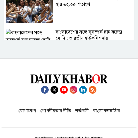
হার ৬২.২৫ শতাংশ
বাংলাদেশের সঙ্গে সুসম্পর্ক চান নরেন্দ্র
মোদি : ভারতীয় হাইকমিশনার
হরমুজ প্রণালি নিয়ে অনিশ্চয়তায় বিশ্ববাজারে
ফের বাড়ল তেলের দাম
সৌদি আরবে সোফা কারখানায় আগুনে নিহত
১৬ বাংলাদেশির মৃত্যুতে প্রবাসীকল্যাণ
মন্ত্রণালয়ের শোক
যোগাযোগ
গোপনীয়তার নীতি
শর্তাবলী
বাংলা কনভার্টার
চীনের উপকূলে টাইফুন ডলফিনের আঘাতে
লণ্ডভণ্ড, ভয়াবহ বন্যার আশঙ্কা