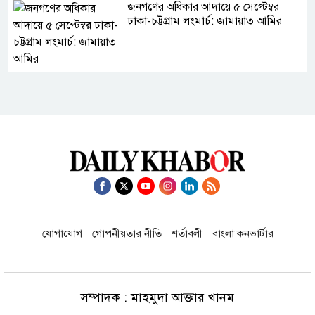
জনগণের অধিকার আদায়ে ৫ সেপ্টেম্বর
ঢাকা-চট্টগ্রাম লংমার্চ: জামায়াত আমির
হাম উপসর্গে এক দিনে আরও ৬ মৃত্যু
রাষ্ট্রপতি নির্বাচনের চূড়ান্ত তারিখ ঘোষণা
দুই-তিন দিনের মধ্যে গ্যাসের পরিস্থিতি
যোগাযোগ
গোপনীয়তার নীতি
শর্তাবলী
বাংলা কনভার্টার
স্বাভাবিক হবে-জ্বালানি ও খনিজসম্পদ মন্ত্রী
সম্পাদক : মাহমুদা আক্তার খানম
স্বর্ণের দামে এবার বড় লাফ, ভরিতে বাড়ল