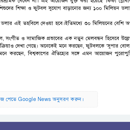
রিশ্রমিক নেবেন না। এই আয়োজন যুক্ত করা হয়েছে ‘ফিফা গ্লোব
ড়ে শিশুদের শিক্ষা ও ফুটবল সুযোগ বাড়ানোর জন্য ১০০ মিলিয়ন ডল
ে ১ ডলার এই তহবিলে দেওয়া হবে।ইতিমধ্যে ৩০ মিলিয়নের বেশি অর
, সংগীত ও সামাজিক প্রভাবের এক নতুন মেলবন্ধন হিসেবে উল্ল
প্রতিক্রিয়াও দেখা গেছে। অনেকেই মনে করছেন, ফুটবলকে ‘সুপার বোল
ে করছেন, বিশ্বকাপের ঐতিহ্যের সঙ্গে এমন আয়োজন পুরোপু
িউজ পেতে Google News অনুসরণ করুন।