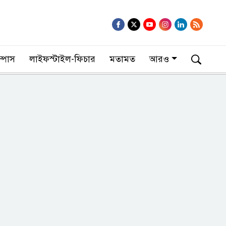
াম্পাস
লাইফস্টাইল-ফিচার
মতামত
আরও