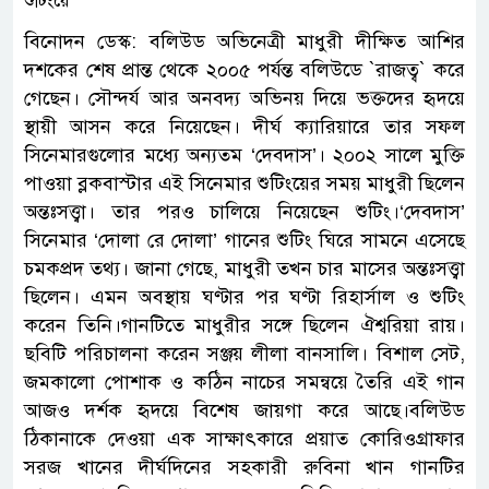
বিনোদন ডেস্ক: বলিউড অভিনেত্রী মাধুরী দীক্ষিত আশির
দশকের শেষ প্রান্ত থেকে ২০০৫ পর্যন্ত বলিউডে ‍‍`রাজত্ব‍‍` করে
গেছেন। সৌন্দর্য আর অনবদ্য অভিনয় দিয়ে ভক্তদের হৃদয়ে
স্থায়ী আসন করে নিয়েছেন। দীর্ঘ ক্যারিয়ারে তার সফল
সিনেমারগুলোর মধ্যে অন্যতম ‘দেবদাস’। ২০০২ সালে মুক্তি
পাওয়া ব্লকবাস্টার এই সিনেমার শুটিংয়ের সময় মাধুরী ছিলেন
অন্তঃসত্ত্বা। তার পরও চালিয়ে নিয়েছেন শুটিং।‘দেবদাস’
সিনেমার ‘দোলা রে দোলা’ গানের শুটিং ঘিরে সামনে এসেছে
চমকপ্রদ তথ্য। জানা গেছে, মাধুরী তখন চার মাসের অন্তঃসত্ত্বা
ছিলেন। এমন অবস্থায় ঘণ্টার পর ঘণ্টা রিহার্সাল ও শুটিং
করেন তিনি।গানটিতে মাধুরীর সঙ্গে ছিলেন ঐশ্বরিয়া রায়।
ছবিটি পরিচালনা করেন সঞ্জয় লীলা বানসালি। বিশাল সেট,
জমকালো পোশাক ও কঠিন নাচের সমন্বয়ে তৈরি এই গান
আজও দর্শক হৃদয়ে বিশেষ জায়গা করে আছে।বলিউড
ঠিকানাকে দেওয়া এক সাক্ষাৎকারে প্রয়াত কোরিওগ্রাফার
সরজ খানের দীর্ঘদিনের সহকারী রুবিনা খান গানটির