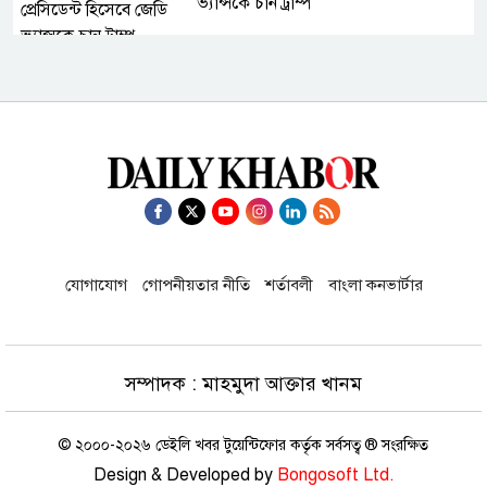
ভ্যান্সকে চান ট্রাম্প
হরমুজ প্রণালিতে প্রবেশকারী জাহাজ
চলাচলের নিয়ন্ত্রণ পেতে পারে ইরান
থাইল্যান্ডের ১ নম্বর কফি চেইন এখন
বাংলাদেশে, উদ্বোধন করল বসুন্ধরা গ্রুপ
যোগাযোগ
গোপনীয়তার নীতি
শর্তাবলী
বাংলা কনভার্টার
জনগণের অধিকার আদায়ে ৫ সেপ্টেম্বর
ঢাকা-চট্টগ্রাম লংমার্চ: জামায়াত আমির
সম্পাদক : মাহমুদা আক্তার খানম
© ২০০০-২০২৬ ডেইলি খবর টুয়েন্টিফোর কর্তৃক সর্বসত্ব ® সংরক্ষিত
হাম উপসর্গে এক দিনে আরও ৬ মৃত্যু
Design & Developed by
Bongosoft Ltd.