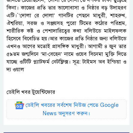
জানতে চেয়েছিলেন, ‘দোলা রে দোলা’তে দর্শকর টাকা ছুড়েছে
কিনা। কাজের প্রতি তার ভালোবাসা ও নিষ্ঠার বড় উদাহরণ
এটি।‍‍`‘দোলা রে দোলা’ গানটির পেছনে মাধুরী, শাহরুখ,
ঐশ্বরিয়া, সরজ ও সঞ্জয়সহ পুরো টিমের কঠোর পরিশ্রম,
শারীরিক কষ্ট ও পেশাদারিত্বের কথা বলিউডে মাইলফলক
হিসেবে বিবেচিত হয়।আর কাজের প্রতি নিষ্ঠার জন্য বলিউডে
এখনও আগের মতোই প্রাসঙ্গিক মাধুরী। আগামী ৪ জুন তার
৫৯তম জন্মদিনে ‘মা-বেহেন’ নামে ওয়েব সিনেমা মুক্তি দিতে
যাচ্ছে ওটিটি প্ল্যাটফর্ম নেটফ্লিক্স। সূত্র: টাইমস অব ইন্ডিয়া ও
দ্য ওয়াল
ডেইলি খবর টুয়েন্টিফোর
ডেইলি খবরের সর্বশেষ নিউজ পেতে Google
News অনুসরণ করুন।