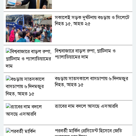
সকালেই সড়ক দুর্ঘটনায় বগুড়ায় ও সিলেটে
নিহত ১৫, আহত ২৫
বিশ্ববাজারে বাড়ল রুপা, প্লাটিনাম ও
প্যালাডিয়ামের দাম
বগুড়ায় সাতসকালে বাসচাপায় ৬ দিনমজুর
নিহত, আহত ১৫
র‍্যাবের নাম বদলে আসছে এসআরবি
পরবর্তী মার্কিন প্রেসিডেন্ট হিসেবে জেডি