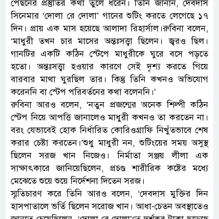
পেছনের প্রস্তুতির কথা তুলে ধরেন। তিনি জানান, দেবদাস
সিনেমার ‘দোলা রে দোলা’ গানের শুটিং করতে লেগেছে ১৭
দিন। প্রায় এক মাস হয়েছে আলাদা রিহার্সাল।রুবিনা বলেন,
‘মাধুরী তখন চার মাসের অন্তঃসত্ত্বা ছিলেন। জ্বরও ছিল।
গানটির একটি কঠিন স্টেপে মাধুরীকে ঘুরে বসে পড়তে
হতো। অন্তঃসত্ত্বা হওয়ার কারণে সেই দৃশ্য করতে গিয়ে
বারবার মাথা ঘুরছিল তার। কিন্তু তিনি কখনও অভিযোগ
করেননি বা স্টেপ পরিবর্তনের কথা বলেননি।’
রুবিনা আরও বলেন, ‘নতুন প্রজন্মের অনেক শিল্পী কঠিন
স্টেপ নিয়ে আপত্তি জানালেও মাধুরী কখনও তা করতেন না।
বরং যেভাবেই হোক নির্ধারিত কোরিওগ্রাফি নিখুঁতভাবে শেষ
করার চেষ্টা করতেন।’শুধু মাধুরী নন, শুটিংয়ের সময় অসুস্থ
ছিলেন সরজ খান নিজেও। নির্মাতা সঞ্জয় লীলা এক
সাক্ষাৎকারে জানিয়েছিলেন, প্রচণ্ড শারীরিক কষ্টের মধ্যে
মেঝেতে শুয়ে শুয়ে নির্দেশনা দিতেন সরজ।
স্মৃতিচারণ করে তিনি আরও বলেন, ‘দেবদাস মুক্তির দিন
হাসপাতালে ভর্তি ছিলেন সরোজ খান। আধা-চেতন অবস্থাতেও