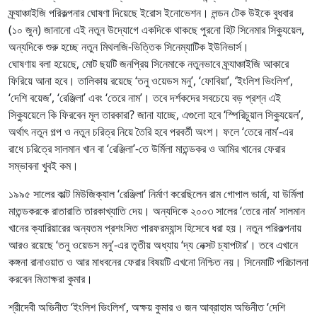
ফ্র্যাঞ্চাইজি পরিকল্পনার ঘোষণা দিয়েছে ইরোস ইনোভেশন। লন্ডন টেক উইকে বুধবার
(১০ জুন) জানানো এই নতুন উদ্যোগে একদিকে থাকছে পুরনো হিট সিনেমার সিক্যুয়েল,
অন্যদিকে শুরু হচ্ছে নতুন মিথলজি-ভিত্তিক সিনেম্যাটিক ইউনিভার্স।
ঘোষণায় বলা হয়েছে, মোট ছয়টি জনপ্রিয় সিনেমাকে নতুনভাবে ফ্র্যাঞ্চাইজি আকারে
ফিরিয়ে আনা হবে। তালিকায় রয়েছে ‘তনু ওয়েডস মনু’, ‘ফোবিয়া’, ‘ইংলিশ ভিংলিশ’,
‘দেশি বয়েজ’, ‘রেঞ্জিলা’ এবং ‘তেরে নাম’। তবে দর্শকদের সবচেয়ে বড় প্রশ্ন এই
সিক্যুয়েলে কি ফিরবেন মূল তারকারা? জানা যাচ্ছে, এগুলো হবে ‘স্পিরিচুয়াল সিক্যুয়েল’,
অর্থাৎ নতুন গল্প ও নতুন চরিত্র নিয়ে তৈরি হবে পরবর্তী অংশ। ফলে ‘তেরে নাম’-এর
রাধে চরিত্রে সালমান খান বা ‘রেঞ্জিলা’-তে উর্মিলা মাতন্ডকর ও আমির খানের ফেরার
সম্ভাবনা খুবই কম।
১৯৯৫ সালের কাল্ট মিউজিক্যাল ‘রেঞ্জিলা’ নির্মাণ করেছিলেন রাম গোপাল ভার্মা, যা উর্মিলা
মাতন্ডকরকে রাতারাতি তারকাখ্যাতি দেয়। অন্যদিকে ২০০৩ সালের ‘তেরে নাম’ সালমান
খানের ক্যারিয়ারের অন্যতম প্রশংসিত পারফরম্যান্স হিসেবে ধরা হয়। নতুন পরিকল্পনায়
আরও রয়েছে ‘তনু ওয়েডস মনু’-এর তৃতীয় অধ্যায় ‘দ্য নেক্সট চ্যাপটার’। তবে এখানে
কঙ্গনা রানাওয়াত ও আর মাধবনের ফেরার বিষয়টি এখনো নিশ্চিত নয়। সিনেমাটি পরিচালনা
করবেন মিতাক্ষরা কুমার।
শ্রীদেবী অভিনীত ‘ইংলিশ ভিংলিশ’, অক্ষয় কুমার ও জন আব্রাহাম অভিনীত ‘দেশি