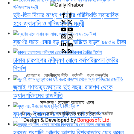
দুই-তিন দিনের মধ্যে গ্যাসের পরিস্থিতি স্বাভাবিক
হবে-জ্বালানি ও খনিজসম্পদ মন্ত্রী
স্বর্ণের দামে এবার বড় লাফ, ভরিতে বাড়ল ৯৮৫৬ টাকা
ঢাকার চারপাশের নদীদূষণ রোধে কর্মপরিকল্পনা তৈরির
নির্দেশ
যোগাযোগ
গোপনীয়তার নীতি
শর্তাবলী
বাংলা কনভার্টার
জুলাই গণঅভ্যুত্থানের দুই বছর: রাজপথ থেকে
অ্যালগরিদমের রাজনীতি
সম্পাদক : মাহমুদা আক্তার খানম
যুদ্ধ নয়, ইরানের সঙ্গে চুক্তিই চাই: ট্রাম্প
© ২০০০-২০২৬ ডেইলি খবর টুয়েন্টিফোর কর্তৃক সর্বসত্ব ® সংরক্ষিত
Design & Developed by
Bongosoft Ltd.
হরমুজ প্রণালি খোলার আশায় বিশ্ববাজারে ফের কমল