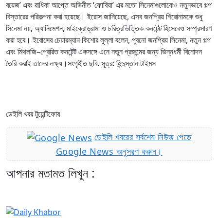
বয়েজ’ এবং রাধিকা আপ্তে অভিনীত ‘ফোবিয়া’ এর মতো সিনেমাগুলোকেও নতুনভাবে গল্প
বিস্তারের পরিকল্পনা করা হয়েছে। ইরোস জানিয়েছে, এসব জনপ্রিয় শিরোনামকে শুধু
সিনেমা নয়, অ্যানিমেশন, মাইক্রোড্রামা ও চরিত্রভিত্তিক কনটেন্ট হিসেবেও সম্প্রসারণ
করা হবে। ইরোসের চেয়ারম্যান কিশোর লুল্লা বলেন, পুরনো জনপ্রিয় সিনেমা, নতুন গল্প
এবং মিথলজি–প্রেরিত কনটেন্ট একসঙ্গে এনে নতুন প্রজন্মের জন্য ভিন্নধর্মী বিনোদন
তৈরি করাই তাদের লক্ষ্য।সংগৃহীত ছবি. সূত্র: হিন্দুস্তান টাইমস
ডেইলি খবর টুয়েন্টিফোর
ডেইলি খবরের সর্বশেষ নিউজ পেতে
Google News অনুসরণ করুন।
আপনার মতামত লিখুন :