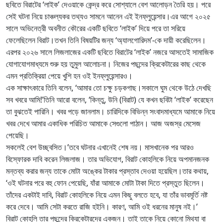
ছবিতে বিরাটের ‘লাইক’ দেওয়াকে কেন্দ্র করে সোশ্যালে বেশ আলোড়ন তৈরি হয়। পরে
সেই ঘটনা নিয়ে চাঞ্চল্যকর তথ্যও সামনে আনেন এই ইনফ্লুয়েন্সার।এর আগে ২০২৫
সালে অভিনেত্রী অবনীত কৌরের একটি ছবিতে ‘লাইক’ দিয়ে পরে তা সরিয়ে
ফেলেছিলেন বিরাট।তখন তিনি বিষয়টির জন্য ‘অ্যালগোরিদম’-কে দায়ী করেছিলেন।
এরপর ২০২৬ সালে লিজলাজের একটি ছবিতে বিরাটের ‘লাইক’ নজরে আসতেই সামাজিক
যোগাযোগমাধ্যমে শুরু হয় তুমুল আলোচনা। নিজের পছন্দের ক্রিকেটারের কাছ থেকে
এমন প্রতিক্রিয়া পেয়ে খুশি হন ওই ইনফ্লুয়েন্সারও।
এক সাক্ষাৎকারে তিনি বলেন, ‘আমার তো চক্ষু চড়কগাছ।সকালে ঘুম থেকে উঠে দেখছি
সব খবরে আমি!’তিনি আরো বলেন, ‘কিন্তু, উনি (বিরাট) যে কখন ছবিটা ‘লাইক’ করেছেন
তা বুঝতেই পারিনি। খবর পড়ে জানলাম। চারিদিকে বিভিন্ন সংবাদমাধ্যমে আমাকে নিয়ে
খবর দেখে আমার একাধিক পরিচিত আমাকে সেগুলো পাঠান। আজ অজস্র মেসেজ
পেয়েছি।
সকলেই বেশ উচ্ছ্বসিত।’তবে ঘটনার এখানেই শেষ নয়। মাসখানেক পর আরও
বিস্ফোরক দাবি করেন লিজলাজ। তার অভিযোগ, বিরাট কোহলিকে নিয়ে অপমানজনক
মন্তব্য করার জন্য তাকে মোটা অঙ্কের টাকার প্রস্তাব দেওয়া হয়েছিল।তার কথায়,
‘ওই ঘটনার পরে বহু ফোন পেয়েছি, যাঁরা আমাকে মোটা টাকা দিতে প্রস্তুত ছিলেন।
তাঁদের একটাই দাবি, বিরাট কোহলিকে নিয়ে এমন কিছু বলতে হবে, যা তাঁর ভাবমূর্তি নষ্ট
করে দেবে। আমি সেটা করতে রাজি হইনি। কারণ, আমি ওই ধরনের মানুষ নই।’
বিরাট কোহলি তার পছন্দের ক্রিকেটারদের একজন। তাই তাকে নিয়ে কোনো মিথ্যা বা