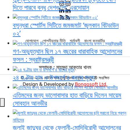
দিতে পারবে বন্ধু দেশগুলো: এরদোয়ান
বসুন্ধরা স্পোর্টস সিটিতে জমজমাট ‘জুলকান বিটডাউন
০২’
যোগাযোগ
গোপনীয়তার নীতি
শর্তাবলী
বাংলা কনভার্টার
গণ-অভ্যুত্থান ছিল ১৭ বছরের ধারাবাহিক আন্দোলনের
ফসল : স্বরাষ্ট্রমন্ত্রী
সম্পাদক : মাহমুদা আক্তার খানম
২৪ ঘণ্টায় হাম ও উপসর্গে ৪ জনের মৃত্যু
© ২০০০-২০২৬ ডেইলি খবর টুয়েন্টিফোর কর্তৃক সর্বসত্ব ® সংরক্ষিত
Design & Developed by
Bongosoft Ltd.
এতিমদের জন্য ভালোবাসার হাত বাড়িয়ে দিলেন সায়েম
সোবহান আনভীর
জুলাই জাদুঘর থেকে ফেলানী-মোদিবিরোধী আন্দোলনের