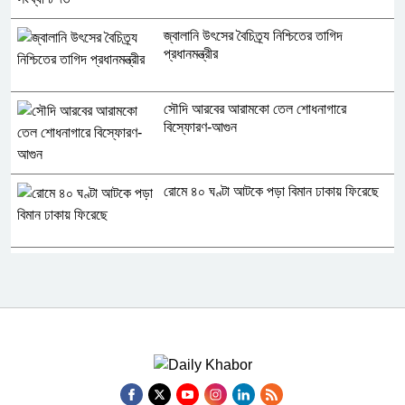
জ্বালানি উৎসের বৈচিত্র্য নিশ্চিতের তাগিদ
প্রধানমন্ত্রীর
সৌদি আরবের আরামকো তেল শোধনাগারে
বিস্ফোরণ-আগুন
রোমে ৪০ ঘণ্টা আটকে পড়া বিমান ঢাকায় ফিরেছে
রাষ্ট্রপতি প্রার্থী ঘোষণা করল ১১ দল
মুক্তিযুদ্ধের ছবিতে জামায়াত কোথায়? প্রদর্শনী
ঘিরে প্রশ্ন