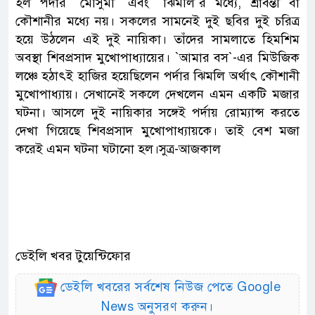
হল পর্দার ‍‍`মৌসুমী‍‍` এবং ‍‍`ঝিমলি‍‍`র মধ্যে, শ্রাবন্তী বা
কৌশানীর মধ্যে নয়। সকলের সামনেই দুই ছবির দুই চরিত্র
হয়ে উঠলেন এই দুই নায়িকা। তাঁদের সামলাতে হিমশিম
অবস্থা শিবপ্রসাদ মুখোপাধ্যায়ের। ‍‍`আমার বস‍‍`-এর মিউজিক
লঞ্চে হঠাৎই হাজির হয়েছিলেন পর্দার ঝিমলি অর্থাৎ কৌশানী
মুখোপাধ্যায়। সেখানেই সকলে দেখলেন এমন একটি মজার
ঘটনা। আসলে দুই নায়িকার সঙ্গেই পর্দায় রোম্যান্স করতে
দেখা গিয়েছে শিবপ্রসাদ মুখোপাধ্যায়কে। তাই বেশ মজা
করেই এমন ঘটনা ঘটানো হল।সুত্র-আজকাল
ডেইলি খবর টুয়েন্টিফোর
ডেইলি খবরের সর্বশেষ নিউজ পেতে Google
News অনুসরণ করুন।