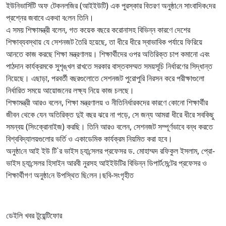
ইউনিভা‌র্সিটি অফ টেকনল‌জির (আইইউটি) এক পুরস্কার বিতরণ অনুষ্ঠা‌নে সাংবা‌দিক‌দের
প্রশ্নের জবাবে একথা ব‌লেন তিনি।
এ সময় শিক্ষামন্ত্রী বলেন, গত কয়েক বছরে করোনাসহ বিভিন্ন কারণে দেশের
শিক্ষাব্যবস্থায় যে সেশনজট তৈরি হয়েছে, তা ধীরে ধীরে স্বাভাবিক পর্যায়ে ফিরিয়ে
আনতে কাজ করছে শিক্ষা মন্ত্রণালয়। শিক্ষার্থীদের ওপর অতিরিক্ত চাপ কমানো এবং
পাঠদান কার্যক্রমকে সুশৃঙ্খল রাখতে সরকার বাস্তবসম্মত সময়সূচি নির্ধারণের সিদ্ধান্ত
নিয়েছে। এছাড়া, পরবর্তী বছরগুলোতে সেশনজট পুরোপুরি নিরসন করে পরীক্ষাগুলো
নির্ধারিত সময়ে আয়োজনের লক্ষ্য নিয়ে কাজ চলছে।
শিক্ষামন্ত্রী আরও বলেন, শিক্ষা মন্ত্রণালয় ও নীতিনির্ধারকদের কারণে কোনো শিক্ষার্থীর
জীবন থেকে যেন অতিরিক্ত দুই বছর ঝরে না পড়ে, সে জন্য আমরা ধীরে ধীরে সবকিছু
সমন্বয় (সিংক্রোনাইজ) করছি। তিনি আরও বলেন, সেশনজট সম্পূর্ণভাবে বন্ধ করতে
বিশ্ববিদ্যালয়গুলোর ভর্তি ও একাডেমিক কার্যক্রম নিয়মিত করা হবে।
অনুষ্ঠা‌নে আই ইউ টি‍‍`র ভাইস চ‌্যা‌ন্সেলর প্রফেসর ড. মোহাম্মদ র‌ফিকুল ইসলাম, প্রো-
ভাইস চ‌্যা‌ন্সেলর হিসাইন আরবী নুরসহ আইইউটির বি‌ভিন্ন ডিপার্ট‌মে‌ন্টের প্রফেসর ও
শিক্ষার্থীগণ অনুষ্ঠা‌নে উপ‌স্থিত ছি‌লেন।ছবি-সংগৃহীত
ডেইলি খবর টুয়েন্টিফোর