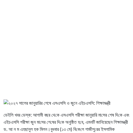
ডেইলি খবর ডেস্ক: আগামী বছর থে‌কে এসএস‌সি পরীক্ষা জানুয়ারি মা‌সের শে‌ষ ‌দি‌কে এবং
এইচএস‌সি পরীক্ষা জুন মা‌সের শে‌ষের দি‌কে অন‌ুষ্ঠিত হ‌বে, এমনটি জানিয়েছেন শিক্ষামন্ত্রী
ড. আ ন ম এহছানুল হক মিলন।বুধবার (১৩ মে) বি‌কে‌লে গাজীপু‌রের ইসলা‌মিক